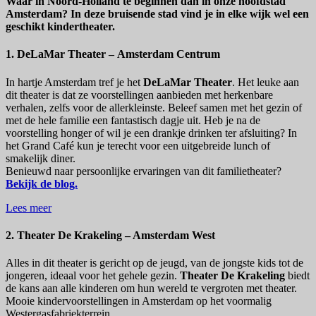
Waar in Noord-Holland te beginnen dan in onze hoofdstad
Amsterdam? In deze bruisende stad vind je in elke wijk wel een
geschikt kindertheater.
1. DeLaMar Theater – Amsterdam Centrum
In hartje Amsterdam tref je het
DeLaMar Theater
. Het leuke aan
dit theater is dat ze voorstellingen aanbieden met herkenbare
verhalen, zelfs voor de allerkleinste. Beleef samen met het gezin of
met de hele familie een fantastisch dagje uit. Heb je na de
voorstelling honger of wil je een drankje drinken ter afsluiting? In
het Grand Café kun je terecht voor een uitgebreide lunch of
smakelijk diner.
Benieuwd naar persoonlijke ervaringen van dit familietheater?
Bekijk de blog.
Lees meer
2. Theater De Krakeling – Amsterdam West
Alles in dit theater is gericht op de jeugd, van de jongste kids tot de
jongeren, ideaal voor het gehele gezin.
Theater De Krakeling
biedt
de kans aan alle kinderen om hun wereld te vergroten met theater.
Mooie kindervoorstellingen in Amsterdam op het voormalig
Westergasfabriekterrein.