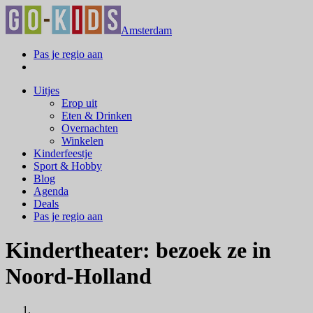
Amsterdam
Pas je regio aan
Uitjes
Erop uit
Eten & Drinken
Overnachten
Winkelen
Kinderfeestje
Sport & Hobby
Blog
Agenda
Deals
Pas je regio aan
Kindertheater: bezoek ze in
Noord-Holland