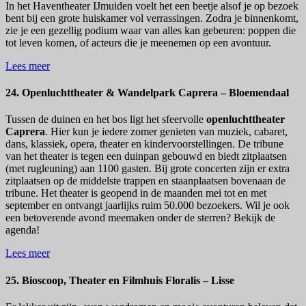
In het Haventheater IJmuiden voelt het een beetje alsof je op bezoek
bent bij een grote huiskamer vol verrassingen. Zodra je binnenkomt,
zie je een gezellig podium waar van alles kan gebeuren: poppen die
tot leven komen, of acteurs die je meenemen op een avontuur.
Lees meer
24. Openluchttheater & Wandelpark Caprera – Bloemendaal
Tussen de duinen en het bos ligt het sfeervolle
openluchttheater
Caprera
. Hier kun je iedere zomer genieten van muziek, cabaret,
dans, klassiek, opera, theater en kindervoorstellingen. De tribune
van het theater is tegen een duinpan gebouwd en biedt zitplaatsen
(met rugleuning) aan 1100 gasten. Bij grote concerten zijn er extra
zitplaatsen op de middelste trappen en staanplaatsen bovenaan de
tribune. Het theater is geopend in de maanden mei tot en met
september en ontvangt jaarlijks ruim 50.000 bezoekers. Wil je ook
een betoverende avond meemaken onder de sterren? Bekijk de
agenda!
Lees meer
25. Bioscoop, Theater en Filmhuis Floralis – Lisse