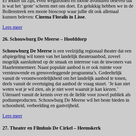
Er lekker uit zijn, even wegdromen en mooie avonturen beleven dat
is wat het ‘grote’ scherm met ons doet. En gelukkig hebben we in de
Bollenstreek een mooie bioscoop waar jullie dit ook allemaal
kunnen beleven:
Cinema Floralis in Lisse
.
Lees meer
26. Schouwburg De Meerse – Hoofddorp
Schouwburg De Meerse
is een veelzijdig regionaal theater dat een
afspiegeling wil tonen van het landelijk theateraanbod, zoveel
mogelijk aansluitend op de smaak en interesse van de inwoners van
Haarlemmermeer. Naast populair aanbod is er ook ruimte voor
vernieuwende en grensverleggende programma’s. Gedeeltelijk
vanuit de verantwoordelijkheid om het landelijk aanbod te tonen,
deels vanuit de overtuiging dat aanbod de vraag stuurt. ‘Je kan niet
weten wat je wil zien, als je niet weet waaruit je kan kiezen.’
Uiteraard vanuit de kennis over en de liefde voor zowel publiek als
podiumproducten. Schouwburg De Meerse wil het beste bieden in
schoonheid, verbeelding en gastvrijheid.
Lees meer
27. Theater en Filmhuis De Cirkel – Heemskerk