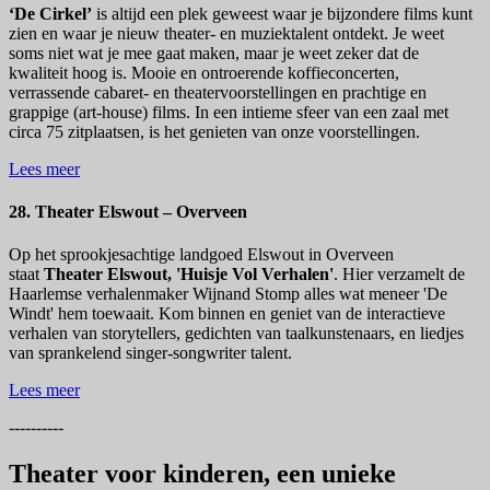
‘De Cirkel’
is altijd een plek geweest waar je bijzondere films kunt
zien en waar je nieuw theater- en muziektalent ontdekt. Je weet
soms niet wat je mee gaat maken, maar je weet zeker dat de
kwaliteit hoog is. Mooie en ontroerende koffieconcerten,
verrassende cabaret- en theatervoorstellingen en prachtige en
grappige (art-house) films. In een intieme sfeer van een zaal met
circa 75 zitplaatsen, is het genieten van onze voorstellingen.
Lees meer
28. Theater Elswout – Overveen
Op het sprookjesachtige landgoed Elswout in Overveen
staat
Theater Elswout,
'Huisje Vol Verhalen'
. Hier verzamelt de
Haarlemse verhalenmaker Wijnand Stomp alles wat meneer 'De
Windt' hem toewaait. Kom binnen en geniet van de interactieve
verhalen van storytellers, gedichten van taalkunstenaars, en liedjes
van sprankelend singer-songwriter talent.
Lees meer
----------
Theater voor kinderen, een unieke