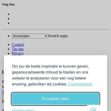
Volg Ons
Switch regio
Contact
Tip ons
Privacy
Log in
© 2026 Go-Kids
Om jou de beste inspiratie te kunnen geven,
gepersonaliseerde inhoud te bieden en ons
Log In
verkeer te analyseren voor een nog betere
Email
ervaring, gebruiken wij cookies.
Cookiebeleid.
Wachtwoord
Wachtwoord vergeten?
Accepteer alles
Please confirm login email below
Voorkeuren
You will receive an email containing a link allowing you to reset