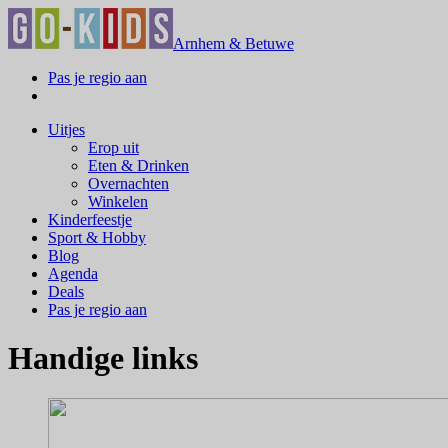
Arnhem & Betuwe
Pas je regio aan
Uitjes
Erop uit
Eten & Drinken
Overnachten
Winkelen
Kinderfeestje
Sport & Hobby
Blog
Agenda
Deals
Pas je regio aan
Handige links