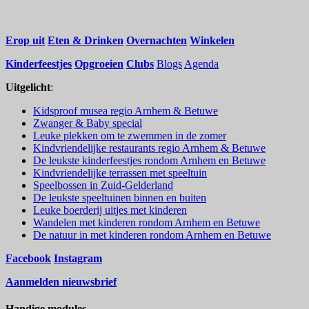
Erop uit
Eten & Drinken
Overnachten
Winkelen
Kinderfeestjes
Opgroeien
Clubs
Blogs
Agenda
Uitgelicht
:
Kidsproof musea regio Arnhem & Betuwe
Zwanger & Baby special
Leuke plekken om te zwemmen in de zomer
Kindvriendelijke restaurants regio Arnhem & Betuwe
De leukste kinderfeestjes rondom Arnhem en Betuwe
Kindvriendelijke terrassen met speeltuin
Speelbossen in Zuid-Gelderland
De leukste speeltuinen binnen en buiten
Leuke boerderij uitjes met kinderen
Wandelen met kinderen rondom Arnhem en Betuwe
De natuur in met kinderen rondom Arnhem en Betuwe
Facebook
Instagram
Aanmelden nieuwsbrief
Handige modules