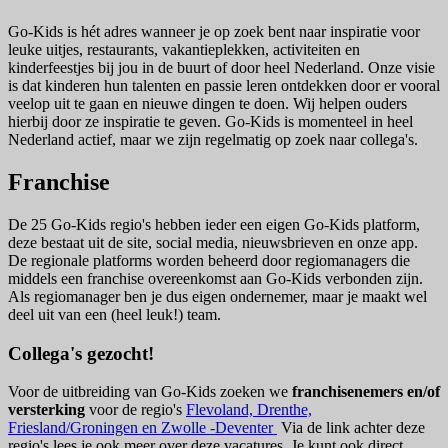
Go-Kids is hét adres wanneer je op zoek bent naar inspiratie voor
leuke uitjes, restaurants, vakantieplekken, activiteiten en
kinderfeestjes bij jou in de buurt of door heel Nederland. Onze visie
is dat kinderen hun talenten en passie leren ontdekken door er vooral
veelop uit te gaan en nieuwe dingen te doen. Wij helpen ouders
hierbij door ze inspiratie te geven. Go-Kids is momenteel in heel
Nederland actief, maar we zijn regelmatig op zoek naar collega's.
Franchise
De 25 Go-Kids regio's hebben ieder een eigen Go-Kids platform,
deze bestaat uit de site, social media, nieuwsbrieven en onze app.
De regionale platforms worden beheerd door regiomanagers die
middels een franchise overeenkomst aan Go-Kids verbonden zijn.
Als regiomanager ben je dus eigen ondernemer, maar je maakt wel
deel uit van een (heel leuk!) team.
Collega's gezocht!
Voor de uitbreiding van Go-Kids zoeken we
franchisenemers en/of
versterking
voor de regio's
Flevoland, Drenthe,
Friesland/Groningen en Zwolle -Deventer
Via de link achter deze
regio's lees je ook meer over deze vacatures. Je kunt ook direct