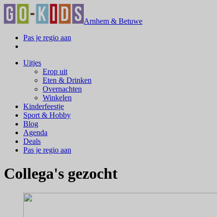
Arnhem & Betuwe
Pas je regio aan
Uitjes
Erop uit
Eten & Drinken
Overnachten
Winkelen
Kinderfeestje
Sport & Hobby
Blog
Agenda
Deals
Pas je regio aan
Collega's gezocht