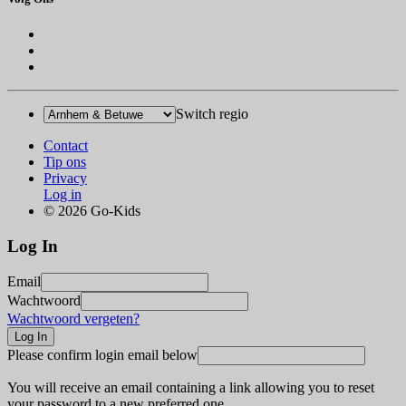
Switch regio
Contact
Tip ons
Privacy
Log in
© 2026 Go-Kids
Log In
Email
Wachtwoord
Wachtwoord vergeten?
Please confirm login email below
You will receive an email containing a link allowing you to reset
your password to a new preferred one.