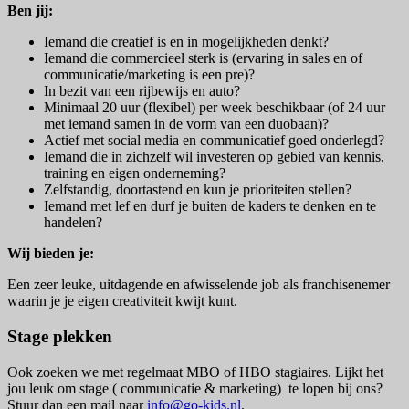
Ben jij:
Iemand die creatief is en in mogelijkheden denkt?
Iemand die commercieel sterk is (ervaring in sales en of
communicatie/marketing is een pre)?
In bezit van een rijbewijs en auto?
Minimaal 20 uur (flexibel) per week beschikbaar (of 24 uur
met iemand samen in de vorm van een duobaan)?
Actief met social media en communicatief goed onderlegd?
Iemand die in zichzelf wil investeren op gebied van kennis,
training en eigen onderneming?
Zelfstandig, doortastend en kun je prioriteiten stellen?
Iemand met lef en durf je buiten de kaders te denken en te
handelen?
Wij bieden je:
Een zeer leuke, uitdagende en afwisselende job als franchisenemer
waarin je je eigen creativiteit kwijt kunt.
Stage plekken
Ook zoeken we met regelmaat MBO of HBO stagiaires. Lijkt het
jou leuk om stage ( communicatie & marketing) te lopen bij ons?
Stuur dan een mail naar
info@go-kids.nl
.