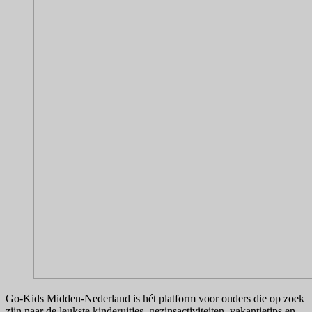
Go-Kids Midden-Nederland is hét platform voor ouders die op zoek
zijn naar de leukste kinderuitjes, gezinsactiviteiten, vakantietips en