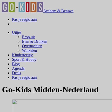
Arnhem & Betuwe
Pas je regio aan
Uitjes
Erop uit
Eten & Drinken
Overnachten
Winkelen
Kinderfeestje
Sport & Hobby
Blog
Agenda
Deals
Pas je regio aan
Go-Kids Midden-Nederland