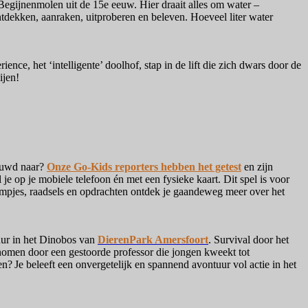
Begijnenmolen uit de 15e eeuw. Hier draait alles om water –
dekken, aanraken, uitproberen en beleven. Hoeveel liter water
nce, het ‘intelligente’ doolhof, stap in de lift die zich dwars door de
ijen!
ieuwd naar?
Onze Go-Kids reporters hebben het getest
en zijn
e op je mobiele telefoon én met een fysieke kaart. Dit spel is voor
ilmpjes, raadsels en opdrachten ontdek je gaandeweg meer over het
tuur in het Dinobos van
DierenPark Amersfoort
. Survival door het
genomen door een gestoorde professor die jongen kweekt tot
n? Je beleeft een onvergetelijk en spannend avontuur vol actie in het