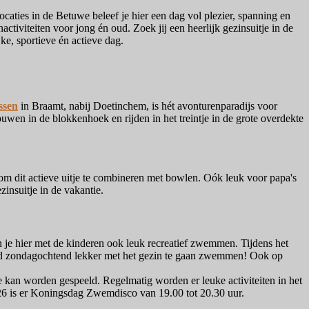
locaties in de Betuwe beleef je hier een dag vol plezier, spanning en
ctiviteiten voor jong én oud. Zoek jij een heerlijk gezinsuitje in de
ijke, sportieve én actieve dag.
ssen
in Braamt, nabij Doetinchem, is hét avonturenparadijs voor
bouwen in de blokkenhoek en rijden in het treintje in de grote overdekte
om dit actieve uitje te combineren met bowlen. Oók leuk voor papa's
zinsuitje in de vakantie.
e hier met de kinderen ook leuk recreatief zwemmen. Tijdens het
beeld zondagochtend lekker met het gezin te gaan zwemmen! Ook op
e kan worden gespeeld. Regelmatig worden er leuke activiteiten in het
6 is er Koningsdag Zwemdisco van 19.00 tot 20.30 uur.