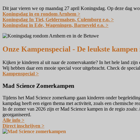
Dit jaar vieren we op maandag 27 april Koningsdag. Op deze dag w
Koningsdag in en rondom Arnhem >
Koningsdag In Tiel, Geldermalsen, Culemborg e.o. >
Koningsdag in Ede, Wageningen, Barneveld e.o. >
Onze Kampenspecial - De leukste kampen 
Kijken je kinderen al uit naar de zomervakantie? In het hele land zij
Wij hebben daar een mooie special voor uitgebracht. Check de specia
Kampenspecial >
Mad Science Zomerkampen
Tijdens het Mad Science zomerkamp gaan kinderen onder begeleiding v
kampdag heeft een eigen thema met activiteit, zoals een chemische re
In de zomer van 2026 zijn er Mad Science kampen in de regio zoals:
georganiseerd.
Alle info >
​Direct inschrijven >