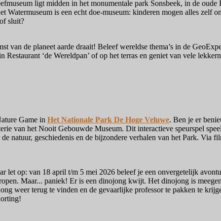
eleefmuseum ligt midden in het monumentale park Sonsbeek, in de oude 
Het Watermuseum is een echt doe-museum: kinderen mogen alles zelf ont
of sluit?
st van de planeet aarde draait! Beleef wereldse thema’s in de GeoExperie
 Restaurant ‘de Wereldpan’ of op het terras en geniet van vele lekkern
 Nature Game in
Het Nationale Park De Hoge Veluwe
. Ben je er ben
terie van het Nooit Gebouwde Museum. Dit interactieve speurspel speel j
r de natuur, geschiedenis en de bijzondere verhalen van het Park. Via f
r let op: van 18 april t/m 5 mei 2026 beleef je een onvergetelijk avon
gekropen. Maar... paniek! Er is een dinojong kwijt. Het dinojong is mee
ng weer terug te vinden en de gevaarlijke professor te pakken te krijge
orting!