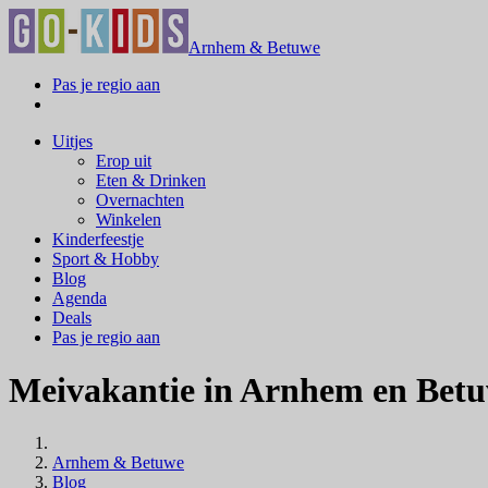
Arnhem & Betuwe
Pas je regio aan
Uitjes
Erop uit
Eten & Drinken
Overnachten
Winkelen
Kinderfeestje
Sport & Hobby
Blog
Agenda
Deals
Pas je regio aan
Meivakantie in Arnhem en Betuw
Arnhem & Betuwe
Blog