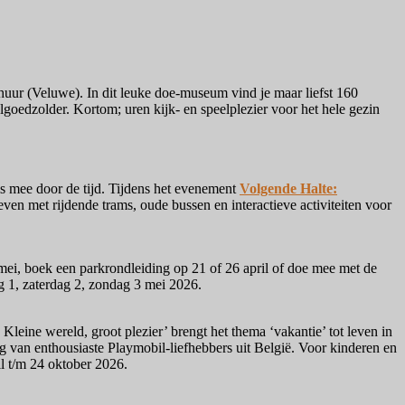
ur (Veluwe). In dit leuke doe-museum vind je maar liefst 160
goedzolder. Kortom; uren kijk- en speelplezier voor het hele gezin
s mee door de tijd. Tijdens het evenement
Volgende Halte:
even met rijdende trams, oude bussen en interactieve activiteiten voor
mei, boek een parkrondleiding op 21 of 26 april of doe mee met de
ag 1, zaterdag 2, zondag 3 mei 2026.
Kleine wereld, groot plezier’ brengt het thema ‘vakantie’ tot leven in
g van enthousiaste Playmobil-liefhebbers uit België. Voor kinderen en
il t/m 24 oktober 2026.