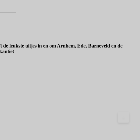
ft de leukste uitjes in en om Arnhem, Ede, Barneveld en de
kantie!
>
B
L