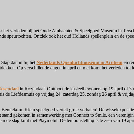
or het verleden bij het Oude Ambachten & Speelgoed Museum in Terschu
de speurtochten. Ontdek ook het oud Hollands spellenplein en de speel
 Stap dan in bij het
Nederlands Openluchtmuseum in Arnhem
en rei
ntdekken.
Op verschillende dagen in april en mei komt het verleden tot l
Rosendael
in Rozendaal. Ontmoet de kasteelbewoners op 19 april of 3 
luis de Liefdesmuis op v
rijdag 24, zaterdag 25, zondag 26 april & vrijd
n Bennekom. Klein speelgoed vertelt grote verhalen! De wisselexpositie 
tot stand gekomen in samenwerking met Connect to Smile, een verenigin
 aan de slag kunt met Playmobil. De tentoonstelling is te zien van 19 apr