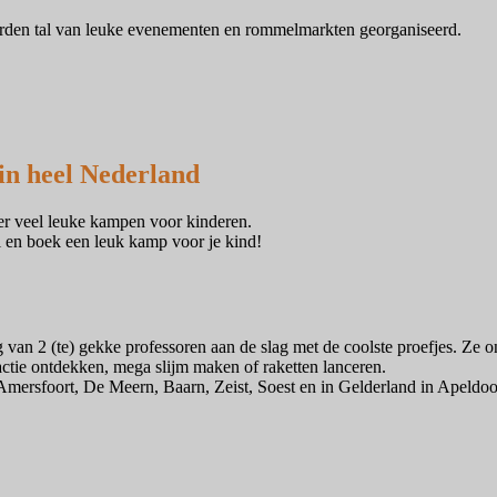
orden tal van leuke evenementen en rommelmarkten georganiseerd.
in heel Nederland
n er veel leuke kampen voor kinderen.
l en boek een leuk kamp voor je kind!
an 2 (te) gekke professoren aan de slag met de coolste proefjes. Ze o
actie ontdekken, mega slijm maken of raketten lanceren.
 Amersfoort, De Meern, Baarn, Zeist, Soest en in Gelderland in Apeld