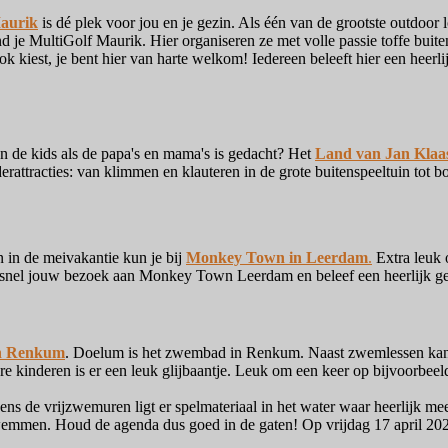
aurik
is dé plek voor jou en je gezin. Als één van de grootste outdoor 
 je MultiGolf Maurik. Hier organiseren ze met volle passie toffe buitena
ook kiest, je bent hier van harte welkom! Iedereen beleeft hier een heerl
n de kids als de papa's en mama's is gedacht? Het
Land van Jan Klaa
nderattracties: van klimmen en klauteren in de grote buitenspeeltuin tot 
n in de meivakantie kun je bij
Monkey Town in Leerdam
.
Extra leuk 
n snel jouw bezoek aan Monkey Town Leerdam en beleef een heerlijk ge
n Renkum
. Doelum is het zwembad in Renkum. Naast zwemlessen kan j
nere kinderen is er een leuk glijbaantje. Leuk om een keer op bijvoor
ns de vrijzwemuren ligt er spelmateriaal in het water waar heerlijk me
emmen. Houd de agenda dus goed in de gaten! Op vrijdag 17 april 202