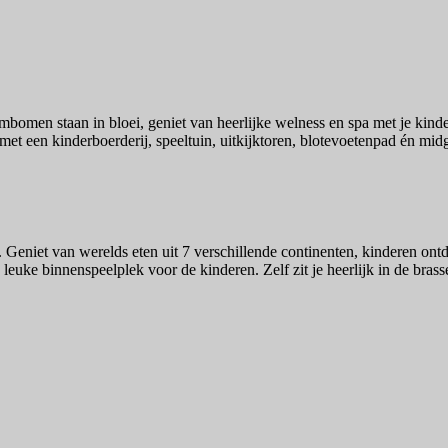
mbomen staan in bloei, geniet van heerlijke welness en spa met je kin
 met een kinderboerderij, speeltuin, uitkijktoren, blotevoetenpad én midg
 Geniet van werelds eten uit 7 verschillende continenten, kinderen ontde
 leuke binnenspeelplek voor de kinderen. Zelf zit je heerlijk in de bras