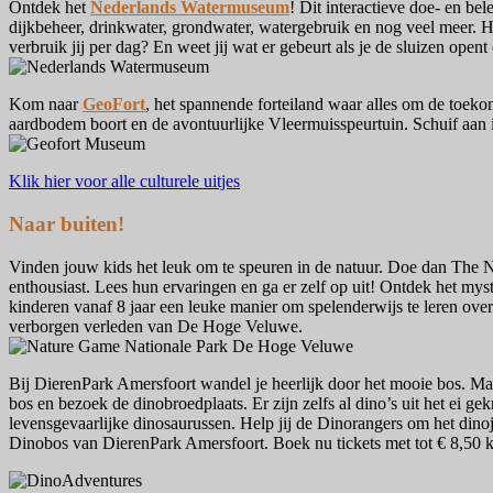
Ontdek het
Nederlands Watermuseum
! Dit interactieve doe- en b
dijkbeheer, drinkwater, grondwater, watergebruik en nog veel meer. 
verbruik jij per dag? En weet jij wat er gebeurt als je de sluizen opent 
Kom naar
GeoFort
, het spannende forteiland waar alles om de toekom
aardbodem boort en de avontuurlijke Vleermuisspeurtuin. Schuif aan in
Klik hier voor alle culturele uitjes
Naar buiten!
Vinden jouw kids het leuk om te speuren in de natuur. Doe dan The
enthousiast. Lees hun ervaringen en ga er zelf op uit! Ontdek het mys
kinderen vanaf 8 jaar een leuke manier om spelenderwijs te leren ove
verborgen verleden van De Hoge Veluwe.
Bij DierenPark Amersfoort wandel je heerlijk door het mooie bos. Maa
bos en bezoek de dinobroedplaats. Er zijn zelfs al dino’s uit het ei 
levensgevaarlijke dinosaurussen. Help jij de Dinorangers om het dinojo
Dinobos van DierenPark Amersfoort. Boek nu tickets met tot € 8,50 k