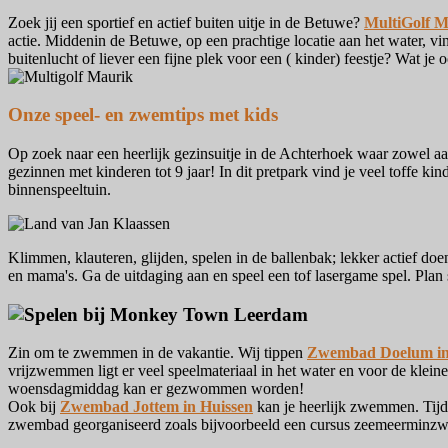
Zoek jij een sportief en actief buiten uitje in de Betuwe?
MultiGolf M
actie. Middenin de Betuwe, op een prachtige locatie aan het water, vind
buitenlucht of liever een fijne plek voor een ( kinder) feestje? Wat je 
Onze speel- en zwemtips met kids
Op zoek naar een heerlijk gezinsuitje in de Achterhoek waar zowel aa
gezinnen met kinderen tot 9 jaar! In dit pretpark vind je veel toffe ki
binnenspeeltuin.
Klimmen, klauteren, glijden, spelen in de ballenbak; lekker actief doe
en mama's. Ga de uitdaging aan en speel een tof lasergame spel. Pla
Zin om te zwemmen in de vakantie. Wij tippen
Zwembad Doelum i
vrijzwemmen ligt er veel speelmateriaal in het water en voor de klei
woensdagmiddag kan er gezwommen worden!
Ook bij
Zwembad Jottem in Huissen
kan je heerlijk zwemmen. Tijde
zwembad georganiseerd zoals bijvoorbeeld een cursus zeemeerminzw