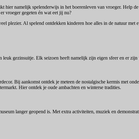
uikt hier namelijk spelenderwijs in het boerenleven van vroeger. Help 
r vroeger gegeten én wat eet jij nu?
l plezier. Al spelend ontdekken kinderen hoe alles in de natuur met e
uk gezinsuitje. Elk seizoen heeft namelijk zijn eigen sfeer en er zijn 
decor. Bij aankomst ontdek je meteen de nostalgische kermis met onder 
termarkt. Hier ontdek je oude ambachten en winterse tradities.
useum langer geopend is. Met extra activiteiten, muziek en demonstrati