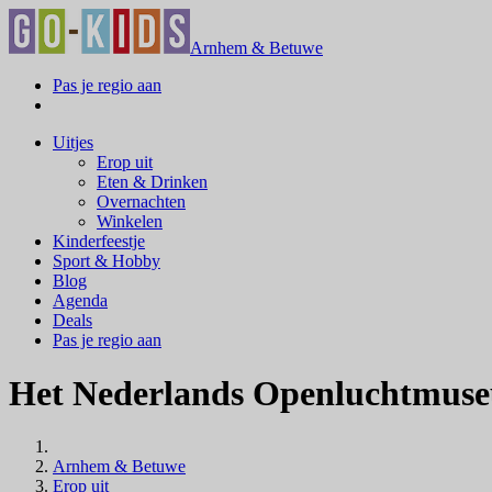
Arnhem & Betuwe
Pas je regio aan
Uitjes
Erop uit
Eten & Drinken
Overnachten
Winkelen
Kinderfeestje
Sport & Hobby
Blog
Agenda
Deals
Pas je regio aan
Het Nederlands Openluchtmus
Arnhem & Betuwe
Erop uit