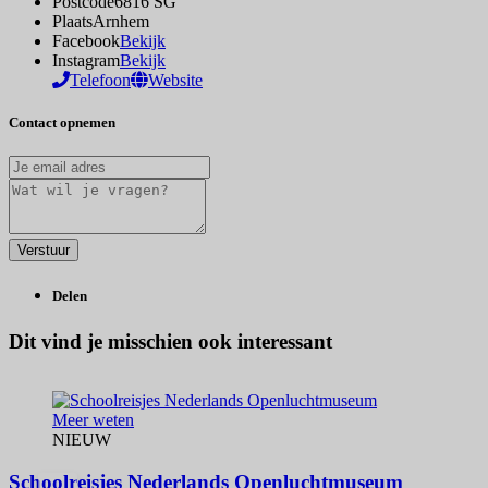
Postcode
6816 SG
Plaats
Arnhem
Facebook
Bekijk
Instagram
Bekijk
Telefoon
Website
Contact opnemen
Delen
Dit vind je misschien ook interessant
Meer weten
NIEUW
Schoolreisjes Nederlands Openluchtmuseum