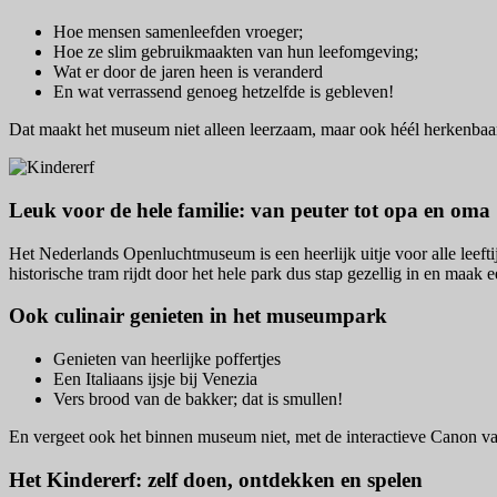
Hoe mensen samenleefden vroeger;
Hoe ze slim gebruikmaakten van hun leefomgeving;
Wat er door de jaren heen is veranderd
En wat verrassend genoeg hetzelfde is gebleven!
Dat maakt het museum niet alleen leerzaam, maar ook héél herkenbaa
Leuk voor de hele familie: van peuter tot opa en oma
Het Nederlands Openluchtmuseum is een heerlijk uitje voor alle leeft
historische tram rijdt door het hele park dus stap gezellig in en maak
Ook culinair genieten in het museumpark
Genieten van heerlijke poffertjes
Een Italiaans ijsje bij Venezia
Vers brood van de bakker; dat is smullen!
En vergeet ook het binnen museum niet, met de interactieve Canon v
Het Kindererf: zelf doen, ontdekken en spelen