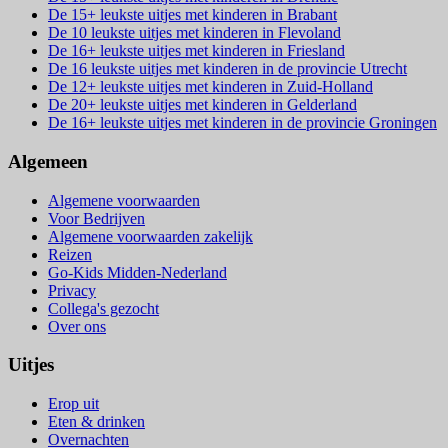
De 15+ leukste uitjes met kinderen in Brabant
De 10 leukste uitjes met kinderen in Flevoland
De 16+ leukste uitjes met kinderen in Friesland
De 16 leukste uitjes met kinderen in de provincie Utrecht
De 12+ leukste uitjes met kinderen in Zuid-Holland
De 20+ leukste uitjes met kinderen in Gelderland
De 16+ leukste uitjes met kinderen in de provincie Groningen
Algemeen
Algemene voorwaarden
Voor Bedrijven
Algemene voorwaarden zakelijk
Reizen
Go-Kids Midden-Nederland
Privacy
Collega's gezocht
Over ons
Uitjes
Erop uit
Eten & drinken
Overnachten