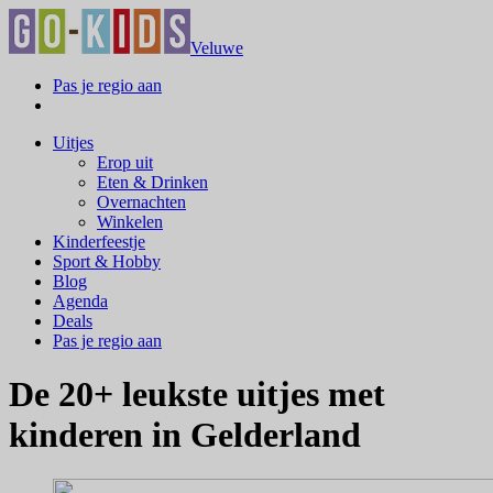
Veluwe
Pas je regio aan
Uitjes
Erop uit
Eten & Drinken
Overnachten
Winkelen
Kinderfeestje
Sport & Hobby
Blog
Agenda
Deals
Pas je regio aan
De 20+ leukste uitjes met
kinderen in Gelderland