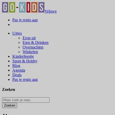
Veluwe
Pas je regio aan
Uitjes
Erop uit
Eten & Drinken
Overnachten
Winkelen
Kinderfeestje
Sport & Hobby
Blog
Agenda
Deals
Pas je regio aan
Zoeken