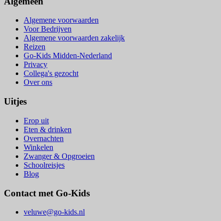
Algemeen
Algemene voorwaarden
Voor Bedrijven
Algemene voorwaarden zakelijk
Reizen
Go-Kids Midden-Nederland
Privacy
Collega's gezocht
Over ons
Uitjes
Erop uit
Eten & drinken
Overnachten
Winkelen
Zwanger & Opgroeien
Schoolreisjes
Blog
Contact met Go-Kids
veluwe@go-kids.nl