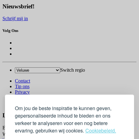
Nieuwsbrief!
Schrijf mij in
Volg Ons
Switch regio
Contact
Tip ons
Privacy
Log in
© 2026 Go-Kids
Om jou de beste inspiratie te kunnen geven,
Log In
gepersonaliseerde inhoud te bieden en ons
verkeer te analyseren voor een nog betere
Email
ervaring, gebruiken wij cookies.
Cookiebeleid.
Wachtwoord