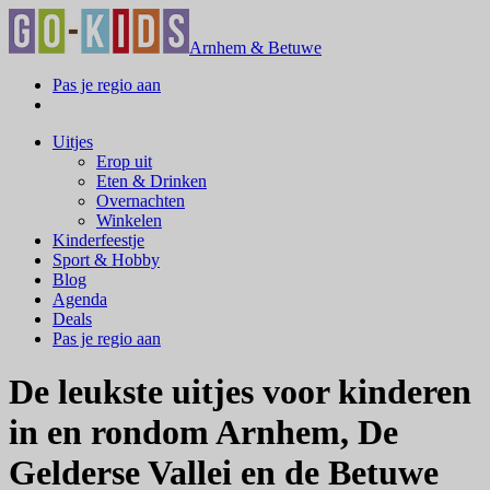
Arnhem & Betuwe
Pas je regio aan
Uitjes
Erop uit
Eten & Drinken
Overnachten
Winkelen
Kinderfeestje
Sport & Hobby
Blog
Agenda
Deals
Pas je regio aan
De leukste uitjes voor kinderen
in en rondom Arnhem, De
Gelderse Vallei en de Betuwe