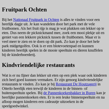
Fruitpark Ochten
Bij het
Nationaal Fruitpark in Ochten
is alles te vinden voor een
heerlijk dagje uit. Je kan wandelen door het park met de vele
fruitbomen. Als het fruit rijp is mag je wat plukken om lekker op te
eten. Dus neem de picknickmand mee, zoek een mooi plekje uit en
geniet van een lekkere picknick tussen de fruitbomen. Maar er is
veel meer te zien en te doen op dit park. Zo kan je door het hele
park midgetgolfen. Ook is er een blotevoetenpad en kunnen
kinderen heerlijk spelen in de mooie speeltuin en dieren knuffelen
bij de kinderboerderij.
Kindvriendelijke restaurants
Wat is er nu fijner dan lekker uit eten op een plek waar ook kinderen
zich heel goed kunnen vermaken. Er zijn genoeg kindvriendelijke
restaurants te vinden. Zo kan je bij
Restaurant De Houtzagerij
in
Otterlo heerlijk eten terwijl de kinderen in de binnen- of
buitenspeeltuin spelen. Bij
de Pannenkoekenbakker in Buren
kan je
heerlijke pannenkoeken eten. Er is een leuke binnenspeeltuin en na
afloop mogen kinderen een cadeautje uitzoeken in de
speelgoedwinkel.