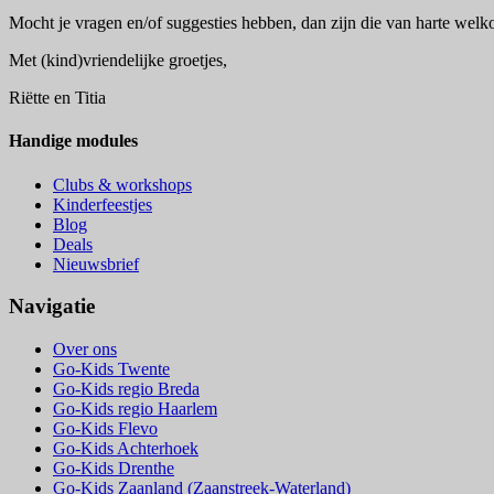
Mocht je vragen en/of suggesties hebben, dan zijn die van harte we
Met (kind)vriendelijke groetjes,
Riëtte en Titia
Handige modules
Clubs & workshops
Kinderfeestjes
Blog
Deals
Nieuwsbrief
Navigatie
Over ons
Go-Kids Twente
Go-Kids regio Breda
Go-Kids regio Haarlem
Go-Kids Flevo
Go-Kids Achterhoek
Go-Kids Drenthe
Go-Kids Zaanland (Zaanstreek-Waterland)