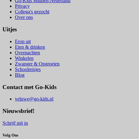
Go-Kids Midden-Nederland
Privacy
Collega's gezocht
Over ons
Uitjes
Erop uit
Eten & drinken
Overnachten
Winkelen
Zwanger & Opgroeien
Schoolreisjes
Blog
Contact met Go-Kids
veluwe@go-kids.nl
Nieuwsbrief!
Schrijf mij in
Volg Ons