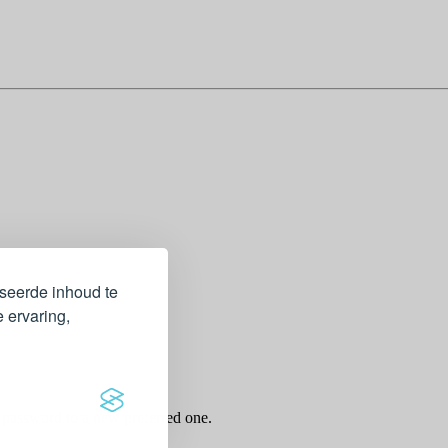
iseerde inhoud te
 ervaring,
r password to a new preferred one.