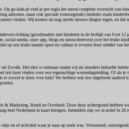
Op go-kids.nl vind je per regio het meest complete overzicht van kindvri
hting adressen, maar ook speciale (ontzorgende) modules zoals kinderfe
kunnen vinden. Wij komen nu nog steeds nieuwe dingen tegen, en dat na 
ieven richting (groot)ouders met kinderen in de leeftijd van 0 tot 12 j
e, social media, onze app, blogs en nieuwsbrieven) over het leuke kinder
kind op een leuke manier sport en cultuur te ervaren door middel van h
 uit Zwolle. Het idee is ontstaan omdat wij als moeders behoefte hebbe
 snel iets kunt vinden voor een regenachtige woensdagmiddag. Of als je m
s er zoveel te doen voor kids! We hebben ook een uitgebreid aanbod kind
pgroeien.
ie & Marketing, Retail en Overheid. Door deze achtergrond hebben we
ag heel Nederland in kaart brengen. Inmiddels zijn we al actief in 26 r
uitje en of activiteit waar je naar op zoek was. Verrassend, ontzorgend