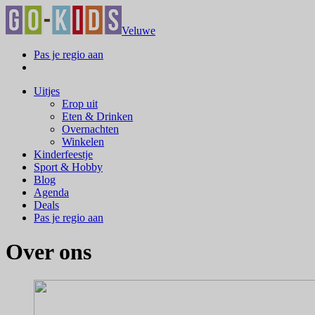
Veluwe
Pas je regio aan
Uitjes
Erop uit
Eten & Drinken
Overnachten
Winkelen
Kinderfeestje
Sport & Hobby
Blog
Agenda
Deals
Pas je regio aan
Over ons