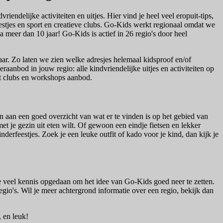
endelijke activiteiten en uitjes. Hier vind je heel veel eropuit-tips,
estjes en sport en creatieve clubs. Go-Kids werkt regionaal omdat we
meer dan 10 jaar! Go-Kids is actief in 26 regio's door heel
aar. Zo laten we zien welke adresjes helemaal kidsproof en/of
aanbod in jouw regio: alle kindvriendelijke uitjes en activiteiten op
et clubs en workshops aanbod.
n aan een goed overzicht van wat er te vinden is op het gebied van
et je gezin uit eten wilt. Of gewoon een eindje fietsen en lekker
erfeestjes. Zoek je een leuke outfit of kado voor je kind, dan kijk je
 veel kennis opgedaan om het idee van Go-Kids goed neer te zetten.
egio's. Wil je meer achtergrond informatie over een regio, bekijk dan
, en leuk!