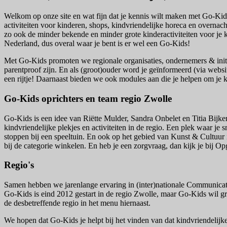
Welkom op onze site en wat fijn dat je kennis wilt maken met Go-Kids. 
activiteiten voor kinderen, shops, kindvriendelijke horeca en overnac
zo ook de minder bekende en minder grote kinderactiviteiten voor je 
Nederland, dus overal waar je bent is er wel een Go-Kids!
Met Go-Kids promoten we regionale organisaties, ondernemers & initiat
parentproof zijn. En als (groot)ouder word je geïnformeerd (via websit
een rijtje! Daarnaast bieden we ook modules aan die je helpen om je 
Go-Kids oprichters en team regio Zwolle
Go-Kids is een idee van Riëtte Mulder, Sandra Onbelet en Titia Bijker
kindvriendelijke plekjes en activiteiten in de regio. Een plek waar je
stoppen bij een speeltuin. En ook op het gebied van Kunst & Cultuur i
bij de categorie winkelen. En heb je een zorgvraag, dan kijk je bij O
Regio's
Samen hebben we jarenlange ervaring in (inter)nationale Communicat
Go-Kids is eind 2012 gestart in de regio Zwolle, maar Go-Kids wil gra
de desbetreffende regio in het menu hiernaast.
We hopen dat Go-Kids je helpt bij het vinden van dat kindvriendelijke 