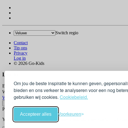
Switch regio
Contact
Tip ons
Privacy
Log in
© 2026 Go-Kids
Log In
Om jou de beste inspiratie te kunnen geven, gepersonal
Email
bieden en ons verkeer te analyseren voor een nog betere
Wachtwoord
gebruiken wij cookies.
Cookiebeleid.
Wachtwoord vergeten?
Please confirm login email below
Accepteer alles
Voorkeuren
You will receive an email containing a link allowing you to reset you