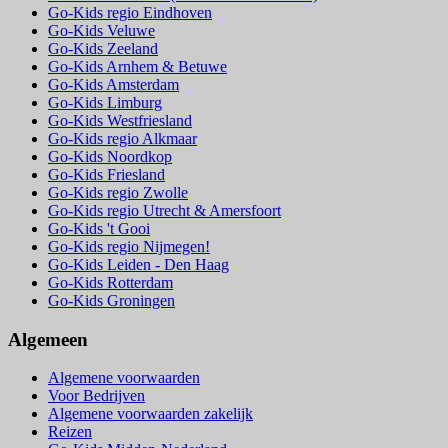
Go-Kids regio Eindhoven
Go-Kids Veluwe
Go-Kids Zeeland
Go-Kids Arnhem & Betuwe
Go-Kids Amsterdam
Go-Kids Limburg
Go-Kids Westfriesland
Go-Kids regio Alkmaar
Go-Kids Noordkop
Go-Kids Friesland
Go-Kids regio Zwolle
Go-Kids regio Utrecht & Amersfoort
Go-Kids 't Gooi
Go-Kids regio Nijmegen!
Go-Kids Leiden - Den Haag
Go-Kids Rotterdam
Go-Kids Groningen
Algemeen
Algemene voorwaarden
Voor Bedrijven
Algemene voorwaarden zakelijk
Reizen