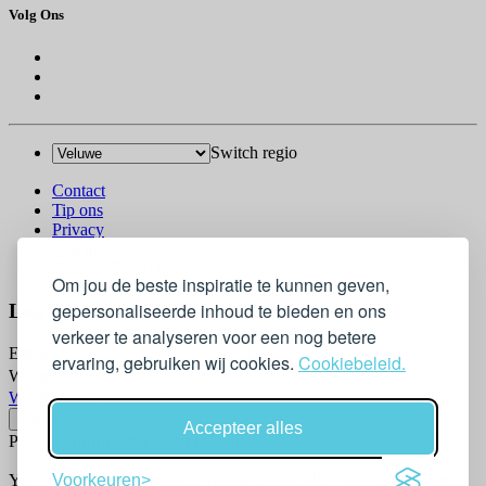
Volg Ons
Switch regio
Contact
Tip ons
Privacy
Log in
© 2026 Go-Kids
Om jou de beste inspiratie te kunnen geven,
gepersonaliseerde inhoud te bieden en ons
Log In
verkeer te analyseren voor een nog betere
Email
ervaring, gebruiken wij cookies.
Cookiebeleid.
Wachtwoord
Wachtwoord vergeten?
Accepteer alles
Please confirm login email below
Voorkeuren
You will receive an email containing a link allowing you to reset