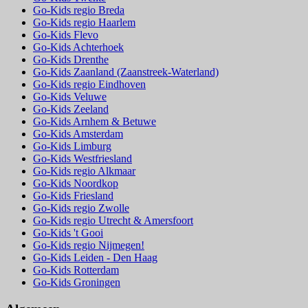
Go-Kids regio Breda
Go-Kids regio Haarlem
Go-Kids Flevo
Go-Kids Achterhoek
Go-Kids Drenthe
Go-Kids Zaanland (Zaanstreek-Waterland)
Go-Kids regio Eindhoven
Go-Kids Veluwe
Go-Kids Zeeland
Go-Kids Arnhem & Betuwe
Go-Kids Amsterdam
Go-Kids Limburg
Go-Kids Westfriesland
Go-Kids regio Alkmaar
Go-Kids Noordkop
Go-Kids Friesland
Go-Kids regio Zwolle
Go-Kids regio Utrecht & Amersfoort
Go-Kids 't Gooi
Go-Kids regio Nijmegen!
Go-Kids Leiden - Den Haag
Go-Kids Rotterdam
Go-Kids Groningen