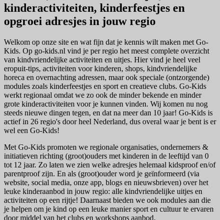
kinderactiviteiten, kinderfeestjes en
opgroei adresjes in jouw regio
Welkom op onze site en wat fijn dat je kennis wilt maken met Go-
Kids. Op go-kids.nl vind je per regio het meest complete overzicht
van kindvriendelijke activiteiten en uitjes. Hier vind je heel veel
eropuit-tips, activiteiten voor kinderen, shops, kindvriendelijke
horeca en overnachting adressen, maar ook speciale (ontzorgende)
modules zoals kinderfeestjes en sport en creatieve clubs. Go-Kids
werkt regionaal omdat we zo ook de minder bekende en minder
grote kinderactiviteiten voor je kunnen vinden. Wij komen nu nog
steeds nieuwe dingen tegen, en dat na meer dan 10 jaar! Go-Kids is
actief in 26 regio's door heel Nederland, dus overal waar je bent is er
wel een Go-Kids!
Met Go-Kids promoten we regionale organisaties, ondernemers &
initiatieven richting (groot)ouders met kinderen in de leeftijd van 0
tot 12 jaar. Zo laten we zien welke adresjes helemaal kidsproof en/of
parentproof zijn. En als (groot)ouder word je geïnformeerd (via
website, social media, onze app, blogs en nieuwsbrieven) over het
leuke kinderaanbod in jouw regio: alle kindvriendelijke uitjes en
activiteiten op een rijtje! Daarnaast bieden we ook modules aan die
je helpen om je kind op een leuke manier sport en cultuur te ervaren
door middel van het clubs en workshops aanbod.