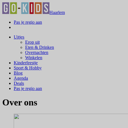
Haarlem
Pas je regio aan
Uitjes
Erop uit
Eten & Drinken
Overnachten
Winkelen
Kinderfeestje
Sport & Hobby
Blog
Agenda
Deals
Pas je regio aan
Over ons