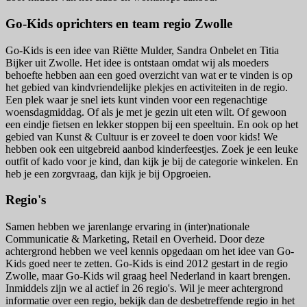
Go-Kids oprichters en team regio Zwolle
Go-Kids is een idee van Riëtte Mulder, Sandra Onbelet en Titia
Bijker uit Zwolle. Het idee is ontstaan omdat wij als moeders
behoefte hebben aan een goed overzicht van wat er te vinden is op
het gebied van kindvriendelijke plekjes en activiteiten in de regio.
Een plek waar je snel iets kunt vinden voor een regenachtige
woensdagmiddag. Of als je met je gezin uit eten wilt. Of gewoon
een eindje fietsen en lekker stoppen bij een speeltuin. En ook op het
gebied van Kunst & Cultuur is er zoveel te doen voor kids! We
hebben ook een uitgebreid aanbod kinderfeestjes. Zoek je een leuke
outfit of kado voor je kind, dan kijk je bij de categorie winkelen. En
heb je een zorgvraag, dan kijk je bij Opgroeien.
Regio's
Samen hebben we jarenlange ervaring in (inter)nationale
Communicatie & Marketing, Retail en Overheid. Door deze
achtergrond hebben we veel kennis opgedaan om het idee van Go-
Kids goed neer te zetten. Go-Kids is eind 2012 gestart in de regio
Zwolle, maar Go-Kids wil graag heel Nederland in kaart brengen.
Inmiddels zijn we al actief in 26 regio's. Wil je meer achtergrond
informatie over een regio, bekijk dan de desbetreffende regio in het