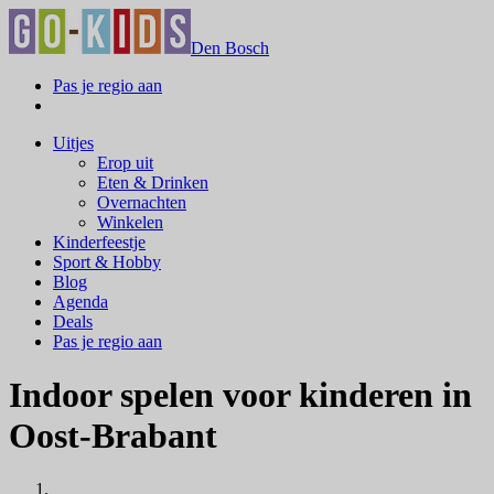
Den Bosch
Pas je regio aan
Uitjes
Erop uit
Eten & Drinken
Overnachten
Winkelen
Kinderfeestje
Sport & Hobby
Blog
Agenda
Deals
Pas je regio aan
Indoor spelen voor kinderen in
Oost-Brabant