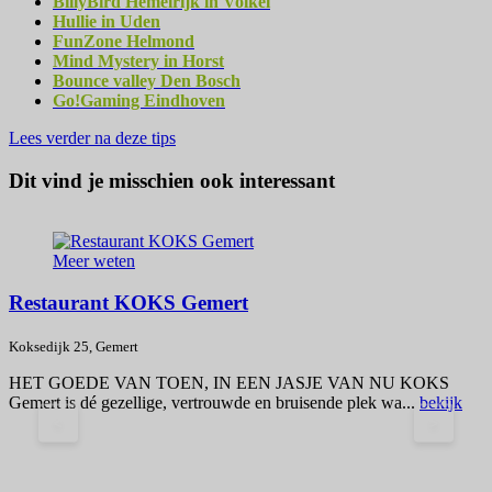
BillyBird Hemelrijk in Volkel
Hullie in Uden
FunZone Helmond
Mind Mystery in Horst
Bounce valley Den Bosch
Go!Gaming Eindhoven
Lees verder na deze tips
Dit vind je misschien ook interessant
Meer weten
Restaurant KOKS Gemert
Koksedijk 25, Gemert
P
HET GOEDE VAN TOEN, IN EEN JASJE VAN NU KOKS
V
Gemert is dé gezellige, vertrouwde en bruisende plek wa...
bekijk
v
<
>
V