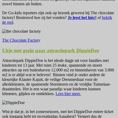
zowel binnen als buiten.
De Go-kids reporters zijn ook op bezoek geweest bij The chocolate
factory! Benieuwd hoe zij het vonden?
Je leest het hier!
of
bekijk
de reel
.
The Chocolate Factory
Uitje met gezin naar attractiepark DippieDoe
Attractiepark DippieDoe is het ideale dagje uit voor families met
kinderen tot 13 jaar. Met ruim 25 leuke, spannende en stoere
attracties op een buitenhaven 12.000 m2 en binnenhaven van 3.000
m2 is er altijd wat te beleven! Binnen vind je onder andere de
kleurrijke Klauter Kajuit, de veilige Dreumesbaai voor de
allerkleinsten, de spannende Stormtoren en de vrolijke Tuimelaar-
draaimolen. Het is een waar paradijs waar kinderen kunnen
klimmen, glijden en ontdekken.
Lees hier meer.
Wist je dat je, in het zomerseizoen, met het DippieDoe entree ticket
ook toegang hebt tot recreatieplas Aquabest? Vergeet dus de