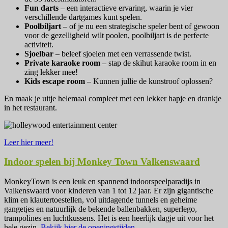
Fun darts
– een interactieve ervaring, waarin je vier
verschillende dartgames kunt spelen.
Poolbiljart
– of je nu een strategische speler bent of gewoon
voor de gezelligheid wilt poolen, poolbiljart is de perfecte
activiteit.
Sjoelbar
– beleef sjoelen met een verrassende twist.
Private karaoke room
– stap de skihut karaoke room in en
zing lekker mee!
Kids escape room
– Kunnen jullie de kunstroof oplossen?
En maak je uitje helemaal compleet met een lekker hapje en drankje
in het restaurant.
Leer hier meer!
Indoor spelen bij Monkey Town Valkenswaard
MonkeyTown is een leuk en spannend indoorspeelparadijs in
Valkenswaard voor kinderen van 1 tot 12 jaar. Er zijn gigantische
klim en klautertoestellen, vol uitdagende tunnels en geheime
gangetjes en natuurlijk de bekende ballenbakken, superlego,
trampolines en luchtkussens. Het is een heerlijk dagje uit voor het
hele gezin.
Bekijk hier de openingstijden.