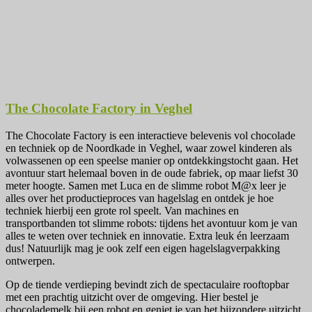
The Chocolate Factory in Veghel
The Chocolate Factory is een interactieve belevenis vol chocolade
en techniek op de Noordkade in Veghel, waar zowel kinderen als
volwassenen op een speelse manier op ontdekkingstocht gaan. Het
avontuur start helemaal boven in de oude fabriek, op maar liefst 30
meter hoogte. Samen met Luca en de slimme robot M@x leer je
alles over het productieproces van hagelslag en ontdek je hoe
techniek hierbij een grote rol speelt. Van machines en
transportbanden tot slimme robots: tijdens het avontuur kom je van
alles te weten over techniek en innovatie. Extra leuk én leerzaam
dus! Natuurlijk mag je ook zelf een eigen hagelslagverpakking
ontwerpen.
Op de tiende verdieping bevindt zich de spectaculaire rooftopbar
met een prachtig uitzicht over de omgeving. Hier bestel je
chocolademelk bij een robot en geniet je van het bijzondere uitzicht,