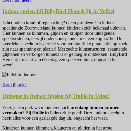
Lees hier meer!
Indoor spelen bij BillyBird Hemelrijk in Volkel
Is het buiten koud of regenachtig? Geen probleem! In indoor
speeljungle Zeeroversland kunnen kinderen zich helemaal uitleven.
Hier kunnen ze klimmen, glijden en kruipen door uitdagende
speeltoestellen, terwijl ouders ontspannen met een kop koffie. De
overdekte speeltuin is perfect voor avontuurlijke piraten die op zoek
zijn naar spanning en plezier! Met zachte klimstructuren, spannende
glijbanen en verborgen tunnels is er genoeg te ontdekken. BillyBird
Hemelrijk maakt van elke dag een speelavontuur, ongeacht het
weer!
Kom jij ook?
Onbeperkt Indoor Spelen bij Hullie in Uden!
Zoek je een plek waar kinderen zich
urenlang binnen kunnen
vermaken
? Bij
Hullie in Uden
zit je goed! Deze indoor speeltuin
heeft alles voor een geslaagde dag uit, ongeacht het weer.
Kinderen kunnen klimmen, klauteren en glijden in het grote