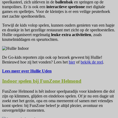
speelkasteel, zich uitleven in de
ballenbak
en springen op de
trampolines. Er is ook een
interactieve speelzone
met digitale
games en spelletjes. Voor de kleintjes is er een veilige peuterhoek
met zachte speeltoestellen.
Terwijl de kids volop spelen, kunnen ouders genieten van een hapje
en drankje in het gezellige restaurant met zicht op de speeltoestellen.
Hullie organiseert regelmatig
leuke extra activiteiten
, zoals
knutselmiddagen en speurtochten.
De Go-kids reporters zijn ook op bezoek geweest bij Hullie!
Benieuwd hoe zij het vonden? Lees het
hier
of
bekijk de reel
.
Lees meer over Hullie Uden
Indoor spelen bij FunZone Helmond
FunZone Helmond is hét indoor speelparadijs voor kinderen die dol
zijn op klimmen, glijden en eindeloos spelen. Of je nu een dagje uit
zoekt met het gezin, opa en oma meeneemt of samen met vriendjes
komt spelen: bij FunZone beleef je altijd plezier, avontuur en
onvergetelijke momenten.