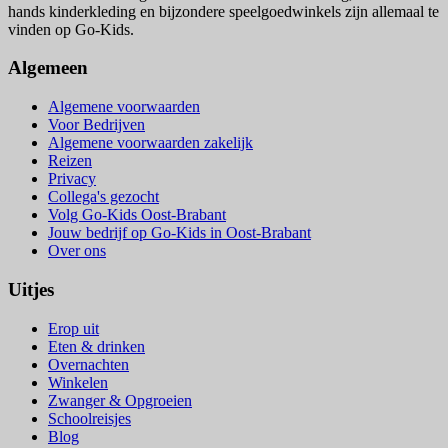
hands kinderkleding en bijzondere speelgoedwinkels zijn allemaal te
vinden op Go-Kids.
Algemeen
Algemene voorwaarden
Voor Bedrijven
Algemene voorwaarden zakelijk
Reizen
Privacy
Collega's gezocht
Volg Go-Kids Oost-Brabant
Jouw bedrijf op Go-Kids in Oost-Brabant
Over ons
Uitjes
Erop uit
Eten & drinken
Overnachten
Winkelen
Zwanger & Opgroeien
Schoolreisjes
Blog