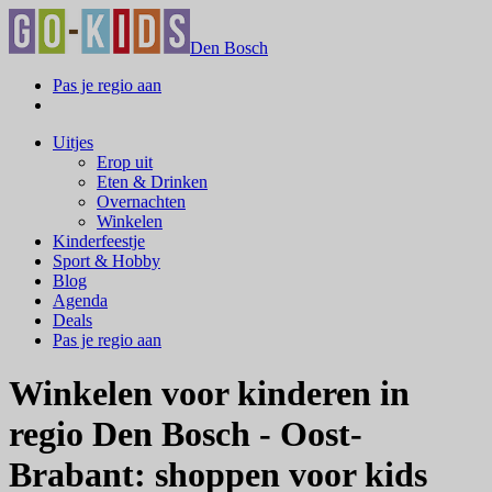
Den Bosch
Pas je regio aan
Uitjes
Erop uit
Eten & Drinken
Overnachten
Winkelen
Kinderfeestje
Sport & Hobby
Blog
Agenda
Deals
Pas je regio aan
Winkelen voor kinderen in
regio Den Bosch - Oost-
Brabant: shoppen voor kids