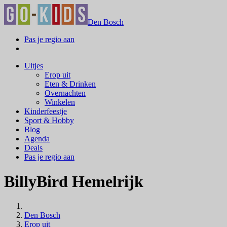
Den Bosch
Pas je regio aan
Uitjes
Erop uit
Eten & Drinken
Overnachten
Winkelen
Kinderfeestje
Sport & Hobby
Blog
Agenda
Deals
Pas je regio aan
BillyBird Hemelrijk
Den Bosch
Erop uit