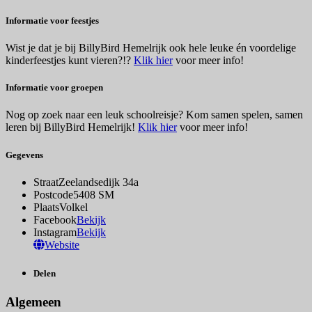
Informatie voor feestjes
Wist je dat je bij BillyBird Hemelrijk ook hele leuke én voordelige
kinderfeestjes kunt vieren?!?
Klik hier
voor meer info!
Informatie voor groepen
Nog op zoek naar een leuk schoolreisje? Kom samen spelen, samen
leren bij BillyBird Hemelrijk!
Klik hier
voor meer info!
Gegevens
Straat
Zeelandsedijk 34a
Postcode
5408 SM
Plaats
Volkel
Facebook
Bekijk
Instagram
Bekijk
Website
Delen
Algemeen