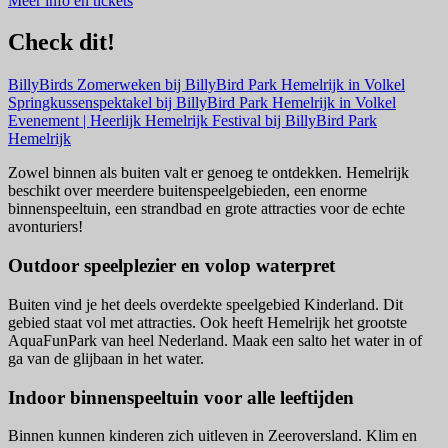
Meer info en tickets
Check dit!
BillyBirds Zomerweken bij BillyBird Park Hemelrijk in Volkel
Springkussenspektakel bij BillyBird Park Hemelrijk in Volkel
Evenement | Heerlijk Hemelrijk Festival bij BillyBird Park
Hemelrijk
Zowel binnen als buiten valt er genoeg te ontdekken. Hemelrijk
beschikt over meerdere buitenspeelgebieden, een enorme
binnenspeeltuin, een strandbad en grote attracties voor de echte
avonturiers!
Outdoor speelplezier en volop waterpret
Buiten vind je het deels overdekte speelgebied Kinderland. Dit
gebied staat vol met attracties. Ook heeft Hemelrijk het grootste
AquaFunPark van heel Nederland. Maak een salto het water in of
ga van de glijbaan in het water.
Indoor binnenspeeltuin voor alle leeftijden
Binnen kunnen kinderen zich uitleven in Zeeroversland. Klim en