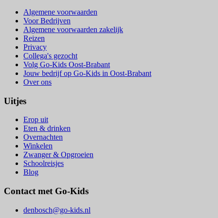
Algemene voorwaarden
Voor Bedrijven
Algemene voorwaarden zakelijk
Reizen
Privacy
Collega's gezocht
Volg Go-Kids Oost-Brabant
Jouw bedrijf op Go-Kids in Oost-Brabant
Over ons
Uitjes
Erop uit
Eten & drinken
Overnachten
Winkelen
Zwanger & Opgroeien
Schoolreisjes
Blog
Contact met Go-Kids
denbosch@go-kids.nl