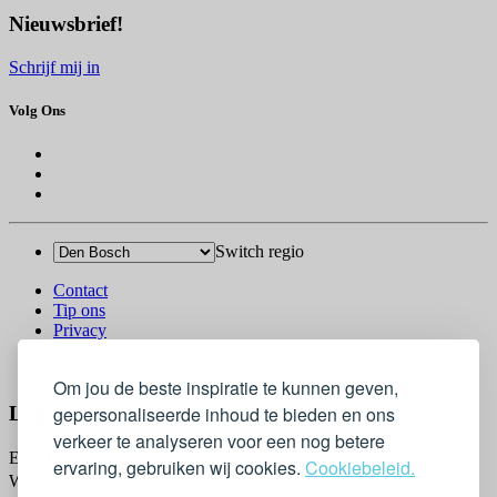
Nieuwsbrief!
Schrijf mij in
Volg Ons
Switch regio
Contact
Tip ons
Privacy
Log in
© 2026 Go-Kids
Om jou de beste inspiratie te kunnen geven,
gepersonaliseerde inhoud te bieden en ons
Log In
verkeer te analyseren voor een nog betere
Email
ervaring, gebruiken wij cookies.
Cookiebeleid.
Wachtwoord