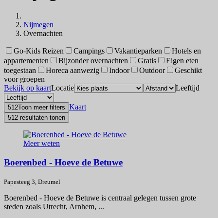
Nijmegen
Overnachten
Go-Kids Reizen
Campings
Vakantieparken
Hotels en
appartementen
Bijzonder overnachten
Gratis
Eigen eten
toegestaan
Horeca aanwezig
Indoor
Outdoor
Geschikt
voor groepen
Bekijk op kaart
Locatie
Leeftijd
Kaart
512
Toon meer filters
512 resultaten tonen
Meer weten
Boerenbed - Hoeve de Betuwe
Papesteeg 3, Dreumel
Boerenbed - Hoeve de Betuwe is centraal gelegen tussen grote
steden zoals Utrecht, Arnhem, ...