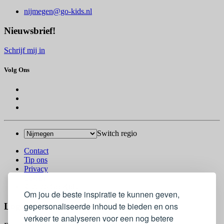
nijmegen@go-kids.nl
Nieuwsbrief!
Schrijf mij in
Volg Ons
Switch regio
Contact
Tip ons
Privacy
Log in
© 2026 Go-Kids
Om jou de beste inspiratie te kunnen geven,
gepersonaliseerde inhoud te bieden en ons
Log In
verkeer te analyseren voor een nog betere