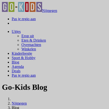
Nijmegen
Pas je regio aan
Uitjes
Erop uit
Eten & Drinken
Overnachten
Winkelen
Kinderfeestje
Sport & Hobby
Blog
Agenda
Deals
Pas je regio aan
Go-Kids Blog
Nijmegen
Blog