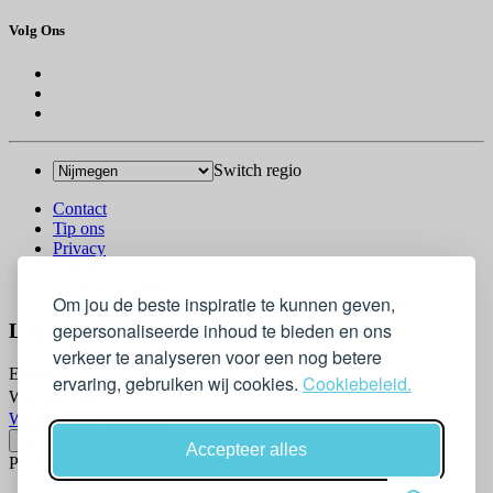
Volg Ons
Switch regio
Contact
Tip ons
Privacy
Log in
© 2026 Go-Kids
Om jou de beste inspiratie te kunnen geven,
gepersonaliseerde inhoud te bieden en ons
Log In
verkeer te analyseren voor een nog betere
Email
ervaring, gebruiken wij cookies.
Cookiebeleid.
Wachtwoord
Wachtwoord vergeten?
Accepteer alles
Please confirm login email below