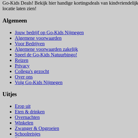
Go-Kids Deals! Bekijk hier handige kortingsdeals van kindvriendelijk
locatie laten zien!
Algemeen
Jouw bedrijf op Go-Kids Nijmegen
Algemene voorwaarden
Voor Bedrijven
Algemene voorwaarden zakelijk
Speel de Go-Kids Natuurbingo!
Reizen
Privacy
Collega's gezocht
Over ons
Volg Go-Kids Nijmegen
Uitjes
Erop uit
Eten & drinken
Overnachten
Winkelen
Zwanger & Opgroeien
Schoolreisjes