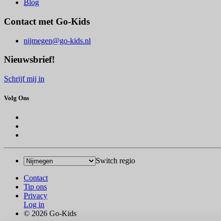
Blog
Contact met Go-Kids
nijmegen@go-kids.nl
Nieuwsbrief!
Schrijf mij in
Volg Ons
Switch regio
Contact
Tip ons
Privacy
Log in
© 2026 Go-Kids