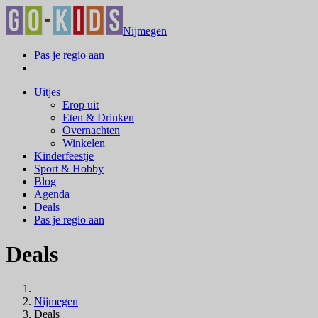
Nijmegen
Pas je regio aan
Uitjes
Erop uit
Eten & Drinken
Overnachten
Winkelen
Kinderfeestje
Sport & Hobby
Blog
Agenda
Deals
Pas je regio aan
Deals
Nijmegen
Deals