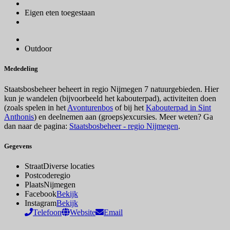
Eigen eten toegestaan
Outdoor
Mededeling
Staatsbosbeheer beheert in regio Nijmegen 7 natuurgebieden. Hier
kun je wandelen (bijvoorbeeld het kabouterpad), activiteiten doen
(zoals spelen in het
Avonturenbos
of bij het
Kabouterpad in Sint
Anthonis
) en deelnemen aan (groeps)excursies. Meer weten? Ga
dan naar de pagina:
Staatsbosbeheer - regio Nijmegen
.
Gegevens
Straat
Diverse locaties
Postcode
regio
Plaats
Nijmegen
Facebook
Bekijk
Instagram
Bekijk
Telefoon
Website
Email