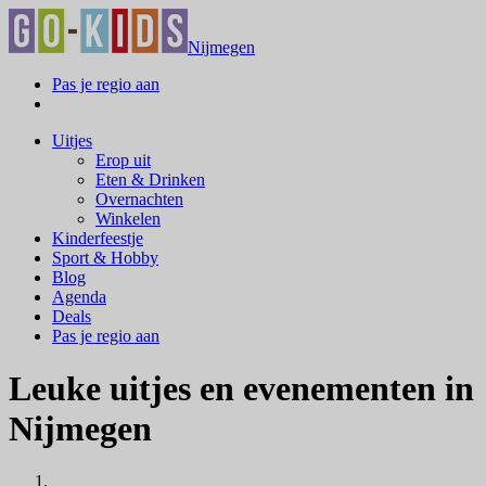
Nijmegen
Pas je regio aan
Uitjes
Erop uit
Eten & Drinken
Overnachten
Winkelen
Kinderfeestje
Sport & Hobby
Blog
Agenda
Deals
Pas je regio aan
Leuke uitjes en evenementen in
Nijmegen