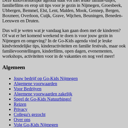
Deze kindvriendelijke agenda staat vol met leuke familie-uitjes,
familiefilms en erop uit tips voor je gezin in Nijmegen, Groesbeek,
Ubbergen, Bemmel, Elst, Lent, Malden, Mook, Gennep, Bergen,
Boxmeer, Overloon, Cuijk, Grave, Wijchen, Beuningen, Beneden-
Leeuwen en Druten.
Dus wil je weten wat je vandaag kan gaan doen met de kinderen?
Of wat er het komend weekend te doen is voor jouw gezin in
Nijmegen en omgeving? In de Go-Kids agenda vind je leuke
kindvriendelijke tips, kinderactiviteiten en familie festivals, maar ook
familievoorstellingen, kinderfilms, open dagen, evenementen,
workshops, activiteiten voor in de vakanties en nog veel meer!
Algemeen
Jouw bedrijf op Go-Kids Nijmegen
Algemene voorwaarden
Voor Bedrijven
Algemene voorwaarden zakelijk
Speel de Go-Kids Natuurbingo!
Reizen
Privacy
Collega's gezocht
Over ons
Volg Go-Kids Nijmegen