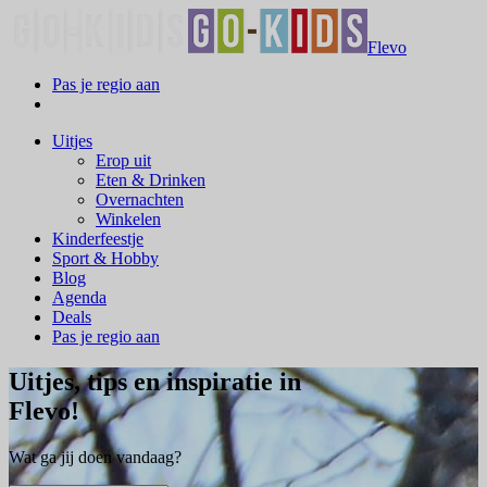
Flevo
Pas je regio aan
Uitjes
Erop uit
Eten & Drinken
Overnachten
Winkelen
Kinderfeestje
Sport & Hobby
Blog
Agenda
Deals
Pas je regio aan
Uitjes, tips en inspiratie in
Flevo!
Wat ga jij doen vandaag?