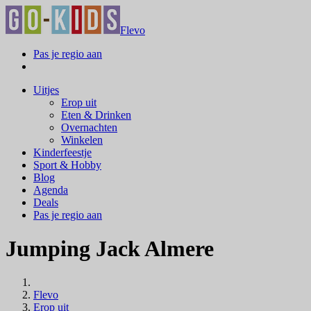
Flevo
Pas je regio aan
Uitjes
Erop uit
Eten & Drinken
Overnachten
Winkelen
Kinderfeestje
Sport & Hobby
Blog
Agenda
Deals
Pas je regio aan
Jumping Jack Almere
Flevo
Erop uit