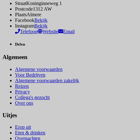
Straat
Koninginneweg 1
Postcode
1312 AW
Plaats
Almere
Facebook
Bekijk
Instagram
Bekijk
Telefoon
Website
Email
Delen
Algemeen
Algemene voorwaarden
Voor Bedrijven
Algemene voorwaarden zakelijk
Reizen
Privacy
Collega's gezocht
Over ons
Uitjes
Erop uit
Eten & drinken
Overnachten