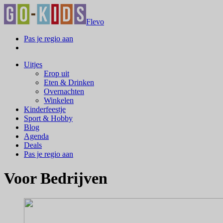
Flevo
Pas je regio aan
Uitjes
Erop uit
Eten & Drinken
Overnachten
Winkelen
Kinderfeestje
Sport & Hobby
Blog
Agenda
Deals
Pas je regio aan
Voor Bedrijven