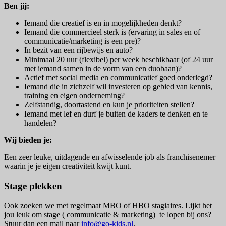
Ben jij:
Iemand die creatief is en in mogelijkheden denkt?
Iemand die commercieel sterk is (ervaring in sales en of
communicatie/marketing is een pre)?
In bezit van een rijbewijs en auto?
Minimaal 20 uur (flexibel) per week beschikbaar (of 24 uur
met iemand samen in de vorm van een duobaan)?
Actief met social media en communicatief goed onderlegd?
Iemand die in zichzelf wil investeren op gebied van kennis,
training en eigen onderneming?
Zelfstandig, doortastend en kun je prioriteiten stellen?
Iemand met lef en durf je buiten de kaders te denken en te
handelen?
Wij bieden je:
Een zeer leuke, uitdagende en afwisselende job als franchisenemer
waarin je je eigen creativiteit kwijt kunt.
Stage plekken
Ook zoeken we met regelmaat MBO of HBO stagiaires. Lijkt het
jou leuk om stage ( communicatie & marketing) te lopen bij ons?
Stuur dan een mail naar
info@go-kids.nl
.