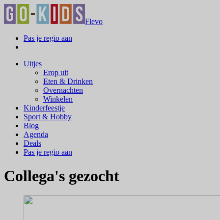
Flevo
Pas je regio aan
Uitjes
Erop uit
Eten & Drinken
Overnachten
Winkelen
Kinderfeestje
Sport & Hobby
Blog
Agenda
Deals
Pas je regio aan
Collega's gezocht