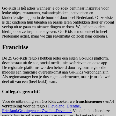
Go-Kids is hét adres wanneer je op zoek bent naar inspiratie voor
leuke uitjes, restaurants, vakantieplekken, activiteiten en
kinderfeestjes bij jou in de buurt of door heel Nederland. Onze visie
is dat kinderen hun talenten en passie leren ontdekken door er vooral
veelop uit te gaan en nieuwe dingen te doen. Wij helpen ouders
hierbij door ze inspiratie te geven. Go-Kids is momenteel in heel
Nederland actief, maar we zijn regelmatig op zoek naar collega's.
Franchise
De 25 Go-Kids regio's hebben ieder een eigen Go-Kids platform,
deze bestaat uit de site, social media, nieuwsbrieven en onze app.
De regionale platforms worden beheerd door regiomanagers die
middels een franchise overeenkomst aan Go-Kids verbonden zijn.
Als regiomanager ben je dus eigen ondernemer, maar je maakt wel
deel uit van een (heel leuk!) team.
Collega's gezocht!
Voor de uitbreiding van Go-Kids zoeken we
franchisenemers en/of
versterking
voor de regio's
Flevoland, Drenthe,
Friesland/Groningen en Zwolle -Deventer
Via de link achter deze
regio's lees je ook meer over deze vacatures. Je kunt ook direct