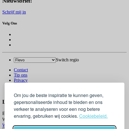
Nieuwsbrief!
Schrijf mij in
Volg Ons
Switch regio
Contact
Tip ons
Privacy
Log in
© 2026 Go-Kids
Om jou de beste inspiratie te kunnen geven,
Log In
gepersonaliseerde inhoud te bieden en ons
verkeer te analyseren voor een nog betere
Email
ervaring, gebruiken wij cookies.
Cookiebeleid.
Wachtwoord
Wachtwoord vergeten?