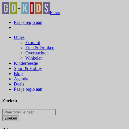
Flevo
Pas je regio aan
Uitjes
Erop uit
Eten & Drinken
Overnachten
Winkelen
Kinderfeestje
Sport & Hobby
Blog
Agenda
Deals
Pas je regio aan
Zoeken