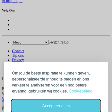
Schrijf mij in
Volg Ons
Switch regio
Contact
Tip ons
Privacy
Log in
© 2026 Go-Kids
Om jou de beste inspiratie te kunnen geven,
gepersonaliseerde inhoud te bieden en ons
Log In
verkeer te analyseren voor een nog betere
Email
ervaring, gebruiken wij cookies.
Cookiebeleid.
Wachtwoord
Wachtwoord vergeten?
Accepteer alles
Please confirm login email below