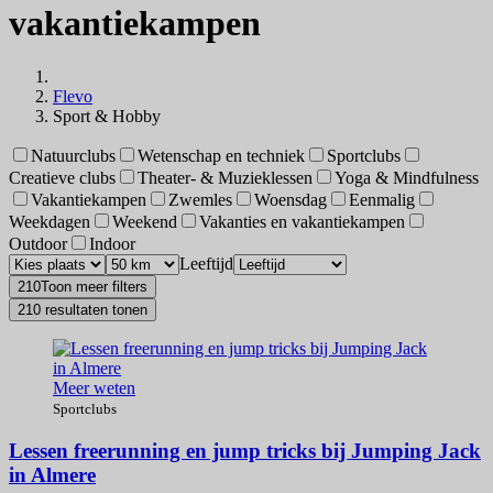
vakantiekampen
Flevo
Sport & Hobby
Natuurclubs
Wetenschap en techniek
Sportclubs
Creatieve clubs
Theater- & Muzieklessen
Yoga & Mindfulness
Vakantiekampen
Zwemles
Woensdag
Eenmalig
Weekdagen
Weekend
Vakanties en vakantiekampen
Outdoor
Indoor
Leeftijd
210
Toon meer filters
210 resultaten tonen
Meer weten
Sportclubs
Lessen freerunning en jump tricks bij Jumping Jack
in Almere