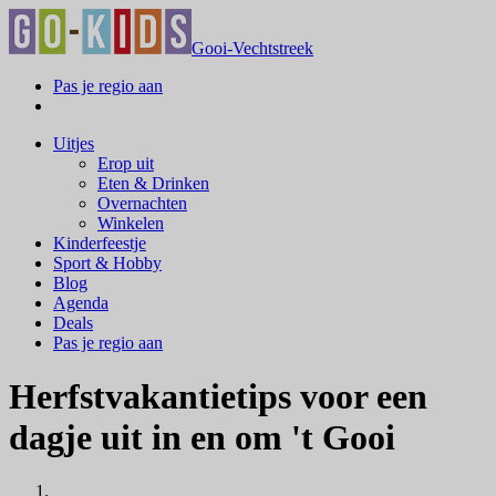
Gooi-Vechtstreek
Pas je regio aan
Uitjes
Erop uit
Eten & Drinken
Overnachten
Winkelen
Kinderfeestje
Sport & Hobby
Blog
Agenda
Deals
Pas je regio aan
Herfstvakantietips voor een
dagje uit in en om 't Gooi