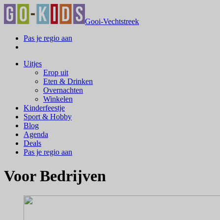
Gooi-Vechtstreek
Pas je regio aan
Uitjes
Erop uit
Eten & Drinken
Overnachten
Winkelen
Kinderfeestje
Sport & Hobby
Blog
Agenda
Deals
Pas je regio aan
Voor Bedrijven