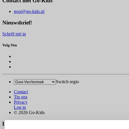
Contact met Go-Kids
gooi@go-kids.nl
Nieuwsbrief!
Schrijf mij in
Volg Ons
Switch regio
Contact
Tip ons
Privacy
Log in
© 2026 Go-Kids
Log In