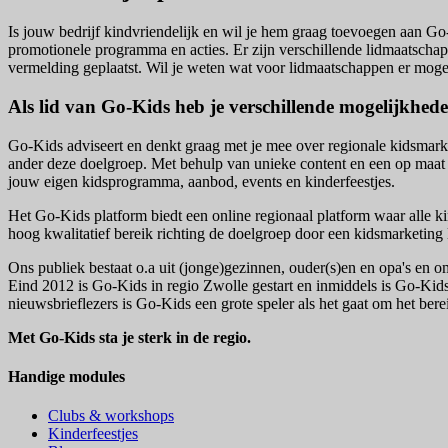
Is jouw bedrijf kindvriendelijk en wil je hem graag toevoegen aan Go
promotionele programma en acties. Er zijn verschillende lidmaatschap
vermelding geplaatst. Wil je weten wat voor lidmaatschappen er moge
Als lid van Go-Kids heb je verschillende mogelijkhed
Go-Kids adviseert en denkt graag met je mee over regionale kidsmarke
ander deze doelgroep. Met behulp van unieke content en een op maat
jouw eigen kidsprogramma, aanbod, events en kinderfeestjes.
Het Go-Kids platform biedt een online regionaal platform waar alle kin
hoog kwalitatief bereik richting de doelgroep door een kidsmarketin
Ons publiek bestaat o.a uit (jonge)gezinnen, ouder(s)en en opa's en
Eind 2012 is Go-Kids in regio Zwolle gestart en inmiddels is Go-Ki
nieuwsbrieflezers is Go-Kids een grote speler als het gaat om het be
Met Go-Kids sta je sterk in de regio.
Handige modules
Clubs & workshops
Kinderfeestjes