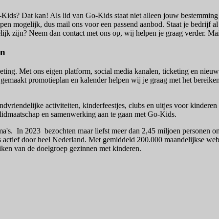
-Kids? Dat kan! Als lid van Go-Kids staat niet alleen jouw bestemming
pen mogelijk, dus mail ons voor een passend aanbod. Staat je bedrijf 
lijk zijn? Neem dan contact met ons op, wij helpen je graag verder. M
en
ting. Met ons eigen platform, social media kanalen, ticketing en nieuw
 gemaakt promotieplan en kalender helpen wij je graag met het bereik
dvriendelijke activiteiten, kinderfeestjes, clubs en uitjes voor kindere
g lidmaatschap en samenwerking aan te gaan met Go-Kids.
 oma's. In 2023 bezochten maar liefst meer dan 2,45 miljoen personen 
ds actief door heel Nederland. Met gemiddeld 200.000 maandelijkse we
reiken van de doelgroep gezinnen met kinderen.