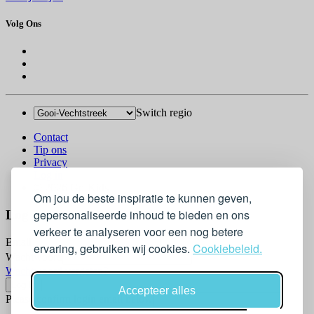
Volg Ons
Switch regio
Contact
Tip ons
Privacy
Log in
© 2026 Go-Kids
Om jou de beste inspiratie te kunnen geven,
gepersonaliseerde inhoud te bieden en ons
Log In
verkeer te analyseren voor een nog betere
Email
ervaring, gebruiken wij cookies.
Cookiebeleid.
Wachtwoord
Wachtwoord vergeten?
Accepteer alles
Please confirm login email below