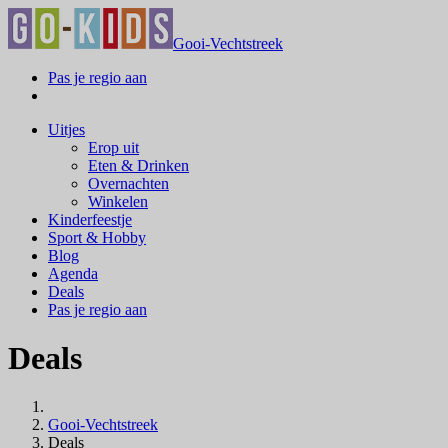
Gooi-Vechtstreek
Pas je regio aan
Uitjes
Erop uit
Eten & Drinken
Overnachten
Winkelen
Kinderfeestje
Sport & Hobby
Blog
Agenda
Deals
Pas je regio aan
Deals
Gooi-Vechtstreek
Deals