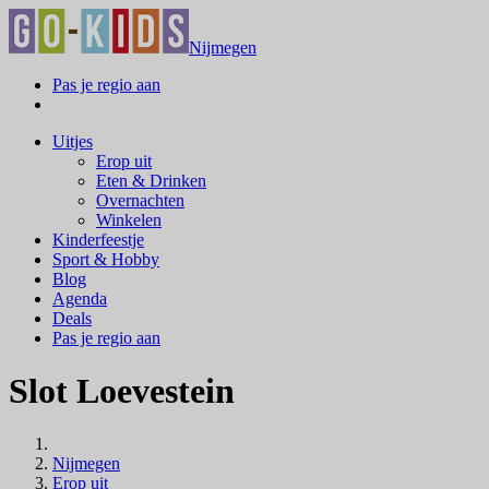
Nijmegen
Pas je regio aan
Uitjes
Erop uit
Eten & Drinken
Overnachten
Winkelen
Kinderfeestje
Sport & Hobby
Blog
Agenda
Deals
Pas je regio aan
Slot Loevestein
Nijmegen
Erop uit