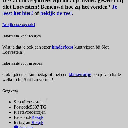
De Go-kids reporters zijn ook op bezoek geweest bij
Slot Loevestein! Benieuwd hoe zij het vonden?
Je
leest het hier!
of
bekijk de reel
.
Bekijk onze agenda!
Informatie voor feestjes
Wist je dat je ook een stoer
kinderfeest
kunt vieren bij Slot
Loevestein!
Informatie voor groepen
Ook tijdens je familiedag of met een
klassenuitje
ben je van harte
welkom bij Slot Loevestein!
Gegevens
Straat
Loevestein 1
Postcode
5307 TG
Plaats
Poederoijen
Facebook
Bekijk
Instagram
Bekijk
Website