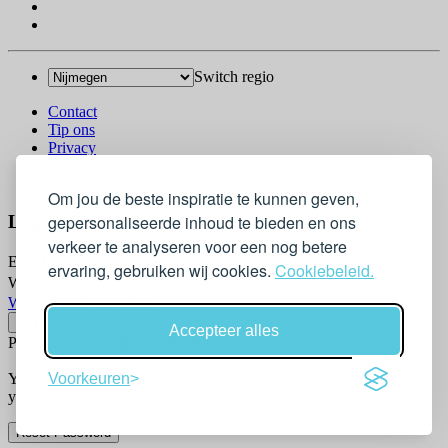
Switch regio
Contact
Tip ons
Privacy
Log in
© 2026 Go-Kids
Om jou de beste inspiratie te kunnen geven,
gepersonaliseerde inhoud te bieden en ons
Log In
verkeer te analyseren voor een nog betere
Email
ervaring, gebruiken wij cookies.
Cookiebeleid.
Wachtwoord
Wachtwoord vergeten?
Accepteer alles
Please confirm login email below
Voorkeuren
You will receive an email containing a link allowing you to reset
your password to a new preferred one.