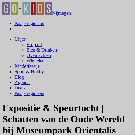
Nijmegen
Pas je regio aan
Uitjes
Erop uit
Eten & Drinken
Overnachten
Winkelen
Kinderfeestje
Sport & Hobby
Blog
Agenda
Deals
Pas je regio aan
Expositie & Speurtocht |
Schatten van de Oude Wereld
bij Museumpark Orientalis