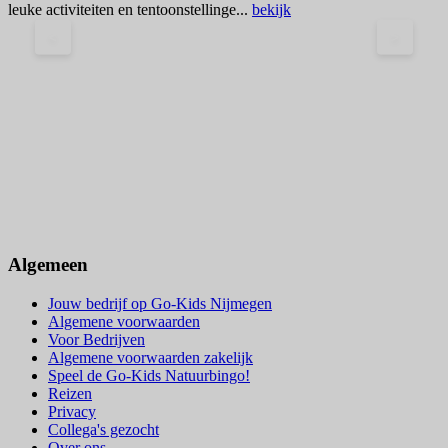
leuke activiteiten en tentoonstellinge...
bekijk
v
<
>
V
Algemeen
Jouw bedrijf op Go-Kids Nijmegen
Algemene voorwaarden
Voor Bedrijven
Algemene voorwaarden zakelijk
Speel de Go-Kids Natuurbingo!
Reizen
Privacy
Collega's gezocht
Over ons