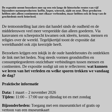
De expositie neemt bezoekers mee op een reis langs de historische routes van vijf
bijzondere natuurproducten:
koffie, koper, wierook, zijde en zout
. Deze producten
hebben niet alleen continenten met elkaar verbonden, maar hebben ook de loop van de
geschiedenis sterk beïnvloed.
De tentoonstelling laat zien dat handel sinds de oudheid en de
middeleeuwen veel meer verspreidde dan alleen goederen. Via
karavanen en scheepstocht kwamen ook ideeën, kennis, mensen en
religies over de wereld. Tegelijkertijd toont de expositie dat
wereldhandel ook zijn keerzijde heeft.
Bezoekers krijgen een inkijk in de oude handelsroutes én ontdekken
de link met het heden. Nog steeds vormen grondstoffen en
consumptiegoederen onzichtbare verbindingen tussen mensen en
continenten. De expositie nodigt uit om te reflecteren:
wat kunnen
we leren van het verleden en welke sporen trekken we vandaag
de dag?
Praktische informatie
Data:
1 maart – 2 november 2026
Tijden:
11:00 – 17:00 uur op dinsdag tot en met zondag
Bijzonderheden:
Toegang met een museumticket of gratis op
vertoon van een museumkaart