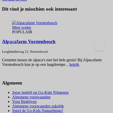
Dit vind je misschien ook interessant
Meer weten
POPULAIR
Alpacafarm Vorstenbosch
<
>
L
Leeghandseweg 12, Vorstenbosch
F
Genieten tussen de alpaca's met het hele gezin! Bij Alpacafarm
N
Vorstenbosch kun je op een laagdrempe...
bekijk
Algemeen
Jouw bedrijf op Go-Kids Nijmegen
Algemene voorwaarden
Voor Bedrijven
Algemene voorwaarden zakelijk
Speel de Go-Kids Natuurbingo!