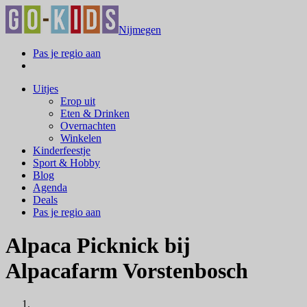
Nijmegen
Pas je regio aan
Uitjes
Erop uit
Eten & Drinken
Overnachten
Winkelen
Kinderfeestje
Sport & Hobby
Blog
Agenda
Deals
Pas je regio aan
Alpaca Picknick bij
Alpacafarm Vorstenbosch