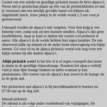
Geniet van een unieke en gezellige picknick tussen de lieve alpaca’s.
Neem met je gezelschap plaats op één van de picknickkleden en laat
je verrassen met een heerlijk gevulde mand vol lekkers als
uitgebreide lunch. Jouw plekje in de weide wordt 1,5 uur voor je
gereserveerd.
Uiteraard worden de alpaca’s niet vergeten. Voor hen krijg je een
bekertje voer, zodat ook zij mee kunnen smullen. Alpaca’s zijn geen
knuffeldieren, maar je kunt ze tijdens het voeren wel proberen te
aaien. Alle alpaca’s in de weide hebben hun eigen karakter. De ene
observeert jullie op afstand en de ander komt nieuwsgierig een kijkje
nemen. Ga voor of na de alpaca picknick vooral ook nog even een
kijkje nemen bij alle andere alpaca’s.
Altijd picknick weer!
Is het fris of is er regen voorspelt dan neem
je plaats in de gezellige Alpacalounge. Rondom het alpaca verblijf
vind je daar fijne lounge banken en tafels waaraan je kan
plaatsnemen. Het voeren van de alpaca’s kan zowel in de lounge als
in de grote stal.
Het picknicken met alpaca’s is bij beschikbaarheid te boeken tot
07:30 uur op de dag zelf.
Inhoud picknick:
De inhoud is als volgt onder voorbehoud van wijzigingen. De