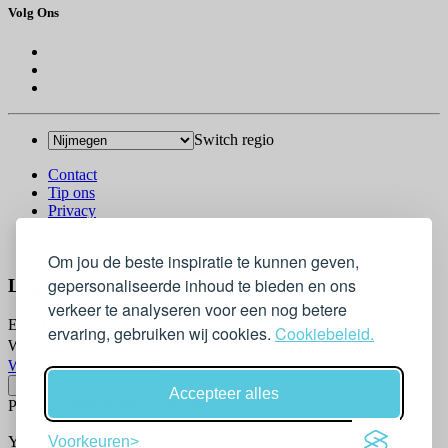
Volg Ons
Switch regio
Contact
Tip ons
Privacy
Log in
© 2026 Go-Kids
Om jou de beste inspiratie te kunnen geven,
gepersonaliseerde inhoud te bieden en ons
Log In
verkeer te analyseren voor een nog betere
Email
ervaring, gebruiken wij cookies.
Cookiebeleid.
Wachtwoord
Wachtwoord vergeten?
Accepteer alles
Please confirm login email below
Voorkeuren
You will receive an email containing a link allowing you to reset