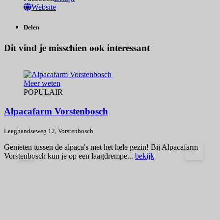
Website
Delen
Dit vind je misschien ook interessant
Meer weten
POPULAIR
Alpacafarm Vorstenbosch
Leeghandseweg 12, Vorstenbosch
Genieten tussen de alpaca's met het hele gezin! Bij Alpacafarm
<
>
Vorstenbosch kun je op een laagdrempe...
bekijk
O
p