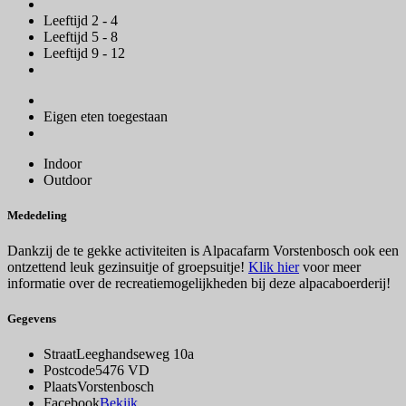
Leeftijd 2 - 4
Leeftijd 5 - 8
Leeftijd 9 - 12
Eigen eten toegestaan
Indoor
Outdoor
Mededeling
Dankzij de te gekke activiteiten is Alpacafarm Vorstenbosch ook een
ontzettend leuk gezinsuitje of groepsuitje!
Klik hier
voor meer
informatie over de recreatiemogelijkheden bij deze alpacaboerderij!
Gegevens
Straat
Leeghandseweg 10a
Postcode
5476 VD
Plaats
Vorstenbosch
Facebook
Bekijk