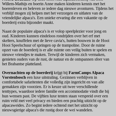
Willem-Mathijs en boerin Anne maken kinderen kennis met het
boerenleven en beleven ze iedere dag nieuwe avonturen. Tijdens het
verblijf mogen zij helpen met het verzorgen en uitlaten van de
vriendelijke alpaca's. Een unieke ervaring die een vakantie op de
boerderij extra bijzonder maakt.
Naast de populaire alpaca's is er volop speelplezier voor jong en
oud. Kinderen kunnen eindeloos rondrijden over het erf met
skelters, knuffelen met de lieve cavia's, hutten bouwen in de Hooi
Hooi Speelschuur of springen op de trampoline. Door de ruime
opzet van de boerderij is er alle ruimte om veilig buiten te spelen en
nieuwe vriendjes te maken. Terwijl de kinderen zich vermaken,
genieten ouders van de rust, de natuur en de ontspannen sfeer van
het Brabantse platteland.
Overnachten op de boerderij
krijgt bij
FarmCamps Alpaca
Vorstenbosch
een luxe uitstraling. Gezinnen verblijven in
comfortabele safaritenten die volledig zijn ingericht en van alle
gemakken zijn voorzien. Er is keuze uit twee verschillende
tenttypes, waardoor iedere familie een accommodatie vindt die bij
hun wensen past. De vijftien luxe tenten staan verspreid over een
ruim veld met veel privacy en bieden een prachtig uitzicht op de
alpacaweides. Zo begint iedere ochtend met het uitzicht op
nieuwsgierige alpaca's die rustig door de wei wandelen.