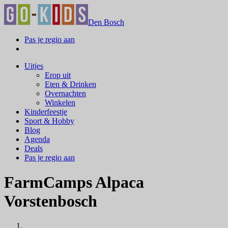
Den Bosch
Pas je regio aan
Uitjes
Erop uit
Eten & Drinken
Overnachten
Winkelen
Kinderfeestje
Sport & Hobby
Blog
Agenda
Deals
Pas je regio aan
FarmCamps Alpaca
Vorstenbosch