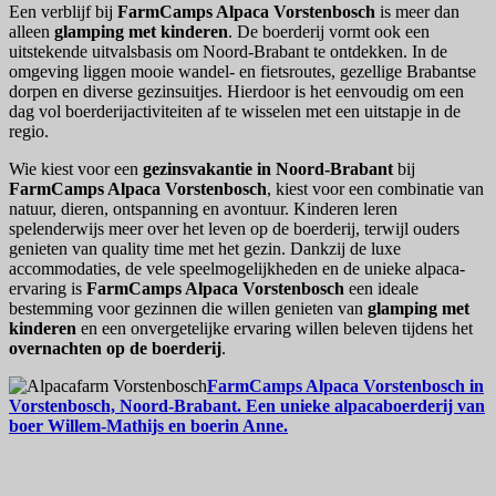
Een verblijf bij
FarmCamps Alpaca Vorstenbosch
is meer dan
alleen
glamping met kinderen
. De boerderij vormt ook een
uitstekende uitvalsbasis om Noord-Brabant te ontdekken. In de
omgeving liggen mooie wandel- en fietsroutes, gezellige Brabantse
dorpen en diverse gezinsuitjes. Hierdoor is het eenvoudig om een
dag vol boerderijactiviteiten af te wisselen met een uitstapje in de
regio.
Wie kiest voor een
gezinsvakantie in Noord-Brabant
bij
FarmCamps Alpaca Vorstenbosch
, kiest voor een combinatie van
natuur, dieren, ontspanning en avontuur. Kinderen leren
spelenderwijs meer over het leven op de boerderij, terwijl ouders
genieten van quality time met het gezin. Dankzij de luxe
accommodaties, de vele speelmogelijkheden en de unieke alpaca-
ervaring is
FarmCamps Alpaca Vorstenbosch
een ideale
bestemming voor gezinnen die willen genieten van
glamping met
kinderen
en een onvergetelijke ervaring willen beleven tijdens het
overnachten op de boerderij
.
FarmCamps Alpaca Vorstenbosch in
Vorstenbosch, Noord-Brabant. Een unieke alpacaboerderij van
boer Willem-Mathijs en boerin Anne.