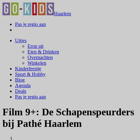
Haarlem
Pas je regio aan
Uitjes
Erop uit
Eten & Drinken
Overnachten
Winkelen
Kinderfeestje
Sport & Hobby
Blog
Agenda
Deals
Pas je regio aan
Film 9+: De Schapenspeurders
bij Pathé Haarlem