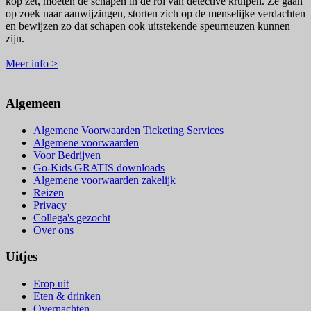
kop zet, moeten de schapen in de rol van detective kruipen. Ze gaan
op zoek naar aanwijzingen, storten zich op de menselijke verdachten
en bewijzen zo dat schapen ook uitstekende speurneuzen kunnen
zijn.
Meer info >
Algemeen
Algemene Voorwaarden Ticketing Services
Algemene voorwaarden
Voor Bedrijven
Go-Kids GRATIS downloads
Algemene voorwaarden zakelijk
Reizen
Privacy
Collega's gezocht
Over ons
Uitjes
Erop uit
Eten & drinken
Overnachten