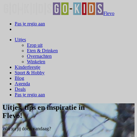
Flevo
Pas je regio aan
Uitjes
Erop uit
Eten & Drinken
Overnachten
Winkelen
Kinderfeestje
Sport & Hobby
Blog
Agenda
Deals
Pas je regio aan
Uitjes, tips en inspiratie in
Flevo!
Wat ga jij doen vandaag?