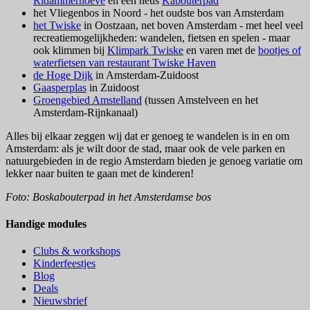
Ridammerhoeve
en een heus
Kabouterpad
het Vliegenbos in Noord - het oudste bos van Amsterdam
het Twiske
in Oostzaan, net boven Amsterdam - met heel veel
recreatiemogelijkheden: wandelen, fietsen en spelen - maar
ook klimmen bij
Klimpark Twiske
en varen met de
bootjes of
waterfietsen van restaurant Twiske Haven
de Hoge Dijk
in Amsterdam-Zuidoost
Gaasperplas
in Zuidoost
Groengebied Amstelland
(tussen Amstelveen en het
Amsterdam-Rijnkanaal)
Alles bij elkaar zeggen wij dat er genoeg te wandelen is in en om
Amsterdam: als je wilt door de stad, maar ook de vele parken en
natuurgebieden in de regio Amsterdam bieden je genoeg variatie om
lekker naar buiten te gaan met de kinderen!
Foto: Boskabouterpad in het Amsterdamse bos
Handige modules
Clubs & workshops
Kinderfeestjes
Blog
Deals
Nieuwsbrief