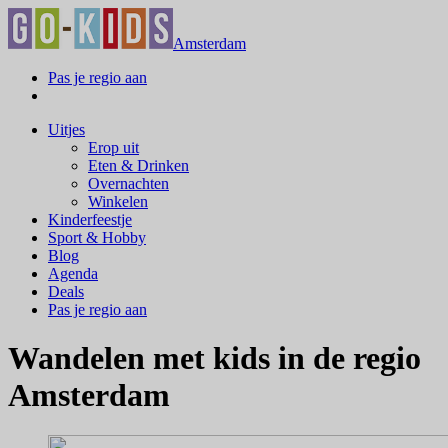
Amsterdam
Pas je regio aan
Uitjes
Erop uit
Eten & Drinken
Overnachten
Winkelen
Kinderfeestje
Sport & Hobby
Blog
Agenda
Deals
Pas je regio aan
Wandelen met kids in de regio
Amsterdam