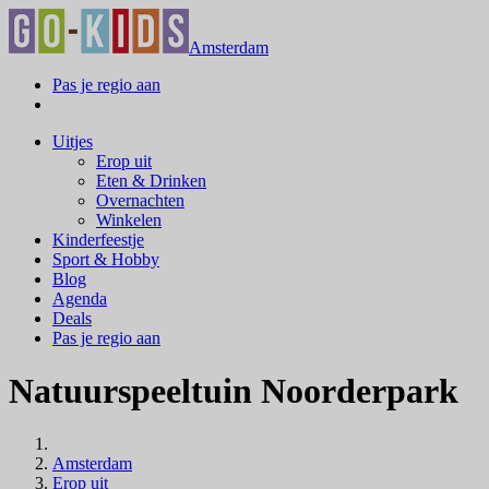
Amsterdam
Pas je regio aan
Uitjes
Erop uit
Eten & Drinken
Overnachten
Winkelen
Kinderfeestje
Sport & Hobby
Blog
Agenda
Deals
Pas je regio aan
Natuurspeeltuin Noorderpark
Amsterdam
Erop uit