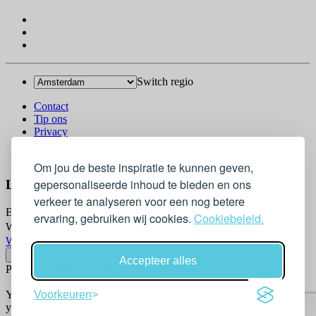
Switch regio
Contact
Tip ons
Privacy
Log in
© 2026 Go-Kids
Om jou de beste inspiratie te kunnen geven,
gepersonaliseerde inhoud te bieden en ons
Log In
verkeer te analyseren voor een nog betere
Email
ervaring, gebruiken wij cookies.
Cookiebeleid.
Wachtwoord
Wachtwoord vergeten?
Accepteer alles
Please confirm login email below
Voorkeuren
You will receive an email containing a link allowing you to reset
your password to a new preferred one.