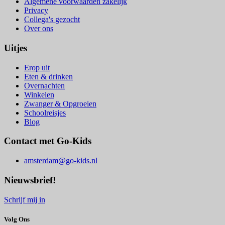
Algemene voorwaarden zakelijk
Privacy
Collega's gezocht
Over ons
Uitjes
Erop uit
Eten & drinken
Overnachten
Winkelen
Zwanger & Opgroeien
Schoolreisjes
Blog
Contact met Go-Kids
amsterdam@go-kids.nl
Nieuwsbrief!
Schrijf mij in
Volg Ons