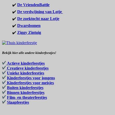
✔️
De VriendenBattle
✔️
De verdwijning van Lotje
✔️
De zoektocht naar Lotje
✔️
Dwarsbomen
✔️
Ziggy Zintuig
Bekijk hier alle andere kinderfeestjes!
Actieve kinderfeestjes
Creatieve kinderfeestjes
Unieke kinderfeestjes
Kinderfeestjes voor jongens
Kinderfeestjes voor meisjes
Buiten kinderfeestjes
Binnen kinderfeestjes
Film- en theaterfeestjes
Slaapfeestjes