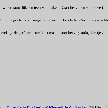
r wil er natuurlijk een feest van maken. Naast het vieren van de verjaar
. Waar vroeger het verrassingsfeestje met de boodschap "neem je zwemkle
, zodat je de perfecte keuze kunt maken voor het verjaardagsfeestje va
e bij
Kinepolis in Dordrecht
of
Kinepolis in Spijkenisse
! Bij Kinepol