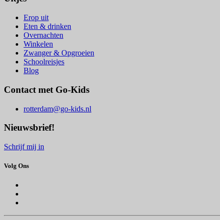
Erop uit
Eten & drinken
Overnachten
Winkelen
Zwanger & Opgroeien
Schoolreisjes
Blog
Contact met Go-Kids
rotterdam@go-kids.nl
Nieuwsbrief!
Schrijf mij in
Volg Ons