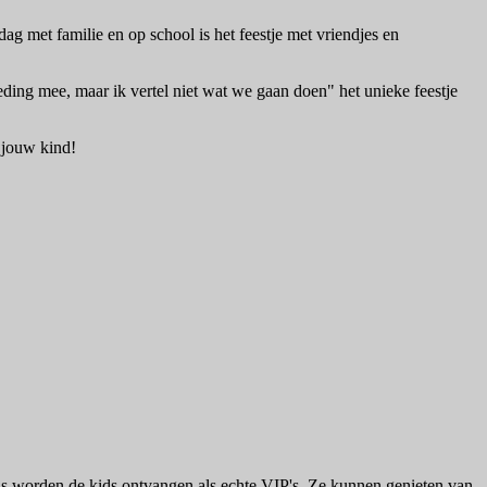
dag met familie en op school is het feestje met vriendjes en
ding mee, maar ik vertel niet wat we gaan doen" het unieke feestje
n jouw kind!
is worden de kids ontvangen als echte VIP's. Ze kunnen genieten van