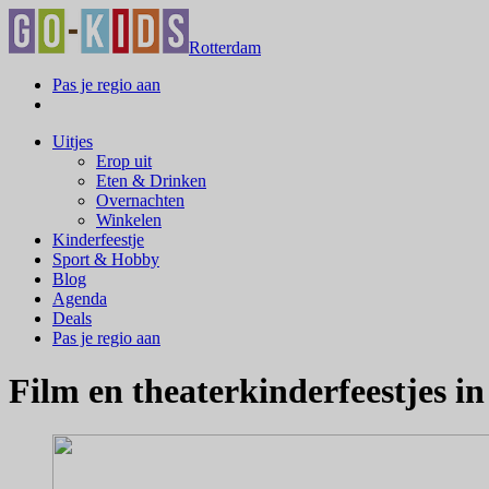
Rotterdam
Pas je regio aan
Uitjes
Erop uit
Eten & Drinken
Overnachten
Winkelen
Kinderfeestje
Sport & Hobby
Blog
Agenda
Deals
Pas je regio aan
Film en theaterkinderfeestjes i