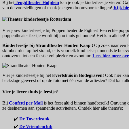
Bij het
Jeugdtheater Hofplein
kan je ook je kinderfeestje vieren! Ga 
van de voorstellingen of maak je eigen droomvoorstellingen!
Kijk hi
Vier jouw kinderfeestje bij Poppentheater de Fighter! Een echte poppen
poppentheater feestje wordt bij jou thuis gehouden! Het kan allebei! 
Kinderfeestje bij Strandtheater Houten Kaap !
Op zoek naar een l
skimboarden op het strand, er is voor elk kind iets spannends te bele
omtoveren tot een feestje vol plezier en avontuur.
Lees hier meer ove
Vier je kinderfeestje bij het
Evertshuis in Bodegraven
! Ook hier kan
backstage geweest of op de foto met één van de artiesten? Dat kan alle
Vier je liever thuis je feestje?
Bij
Confetti per Mail
is het feest altijd binnen handbereik! Ontvang 
ze deelnemen aan spannende activiteiten. Ontdek hier alle thema's:
✔️
De Toverdrank
✔️
De Vriendenclub