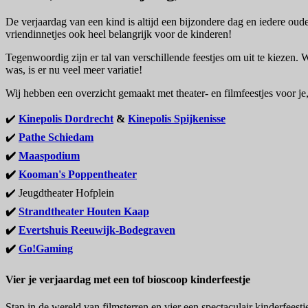
De verjaardag van een kind is altijd een bijzondere dag en iedere oude
vriendinnetjes ook heel belangrijk voor de kinderen!
Tegenwoordig zijn er tal van verschillende feestjes om uit te kiezen
was, is er nu veel meer variatie!
Wij hebben een overzicht gemaakt met theater- en filmfeestjes voor je
✔️
Kinepolis Dordrecht
&
Kinepolis Spijkenisse
✔️
Pathe Schiedam
✔️
Maaspodium
✔️
Kooman's Poppentheater
✔️ Jeugdtheater Hofplein
✔️
Strandtheater Houten Kaap
✔️
Evertshuis Reeuwijk-Bodegraven
✔️
Go!Gaming
Vier je verjaardag met een tof bioscoop kinderfeestje
Stap in de wereld van filmsterren en vier een spectaculair kinderfeestj