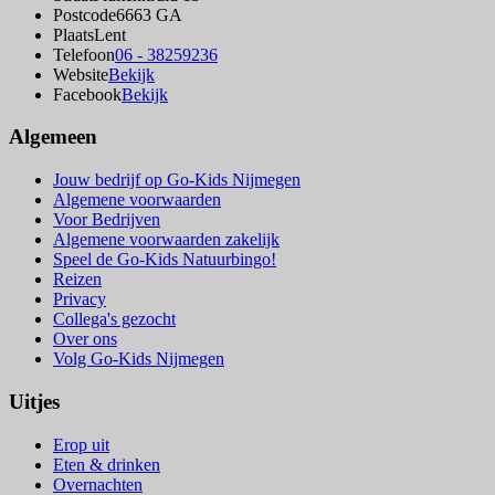
Postcode
6663 GA
Plaats
Lent
Telefoon
06 - 38259236
Website
Bekijk
Facebook
Bekijk
Algemeen
Jouw bedrijf op Go-Kids Nijmegen
Algemene voorwaarden
Voor Bedrijven
Algemene voorwaarden zakelijk
Speel de Go-Kids Natuurbingo!
Reizen
Privacy
Collega's gezocht
Over ons
Volg Go-Kids Nijmegen
Uitjes
Erop uit
Eten & drinken
Overnachten