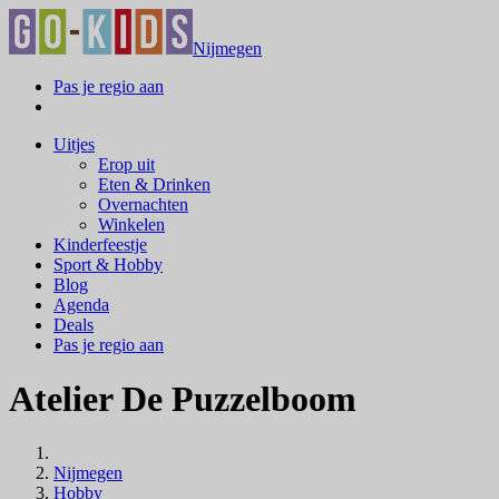
Nijmegen
Pas je regio aan
Uitjes
Erop uit
Eten & Drinken
Overnachten
Winkelen
Kinderfeestje
Sport & Hobby
Blog
Agenda
Deals
Pas je regio aan
Atelier De Puzzelboom
Nijmegen
Hobby