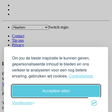
Switch regio
Contact
Tip ons
Privacy
Log in
© 2026 Go-Kids
Om jou de beste inspiratie te kunnen geven,
gepersonaliseerde inhoud te bieden en ons
Log In
verkeer te analyseren voor een nog betere
Email
ervaring, gebruiken wij cookies.
Cookiebeleid.
Wachtwoord
Wachtwoord vergeten?
Accepteer alles
Please confirm login email below
You will receive an email containing a link allowing you to reset
Voorkeuren
your password to a new preferred one.