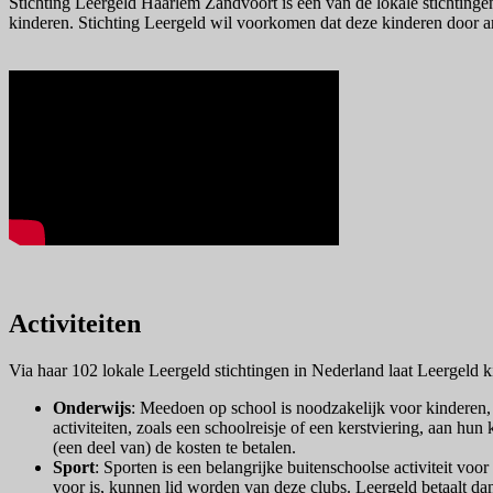
Stichting Leergeld Haarlem Zandvoort is één van de lokale stichtinge
kinderen. Stichting Leergeld wil voorkomen dat deze kinderen door ar
Activiteiten
Via haar 102 lokale Leergeld stichtingen in Nederland laat Leergeld 
Onderwijs
: Meedoen op school is noodzakelijk voor kinderen, 
activiteiten, zoals een schoolreisje of een kerstviering, aan h
(een deel van) de kosten te betalen.
Sport
: Sporten is een belangrijke buitenschoolse activiteit v
voor is, kunnen lid worden van deze clubs. Leergeld betaalt dan