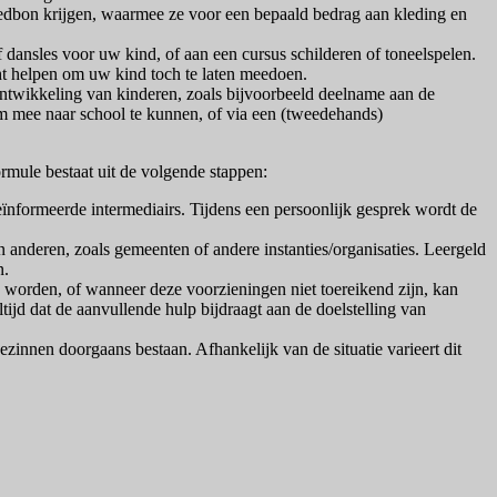
goedbon krijgen, waarmee ze voor een bepaald bedrag aan kleding en
 dansles voor uw kind, of aan een cursus schilderen of toneelspelen.
ht helpen om uw kind toch te laten meedoen.
 ontwikkeling van kinderen, zoals bijvoorbeeld deelname aan de
om mee naar school te kunnen, of via een (tweedehands)
ormule bestaat uit de volgende stappen:
nformeerde intermediairs. Tijdens een persoonlijk gesprek wordt de
anderen, zoals gemeenten of andere instanties/organisaties. Leergeld
n.
 worden, of wanneer deze voorzieningen niet toereikend zijn, kan
tijd dat de aanvullende hulp bijdraagt aan de doelstelling van
zinnen doorgaans bestaan. Afhankelijk van de situatie varieert dit