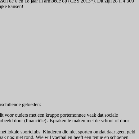
ussen de 0 en 18 jaar in armoede op (CBS 2013*). Dit zijn zo’n 4.300
ijke kansen!
erschillende gebieden:
 dit voor ouders met een krappe portemonnee vaak dat sociale
oorbeeld door (financiële) afspraken te maken met de school of door
met lokale sportclubs. Kinderen die niet sporten omdat daar geen geld
vaak nog niet rond. Wie wil voetballen heeft een tenue en schoenen