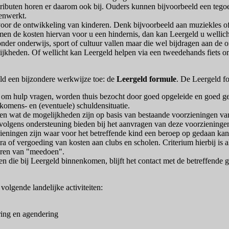
attributen horen er daarom ook bij. Ouders kunnen bijvoorbeeld een te
menwerkt.
 voor de ontwikkeling van kinderen. Denk bijvoorbeeld aan muziekles of
rmen de kosten hiervan voor u een hindernis, dan kan Leergeld u wellic
 onder onderwijs, sport of cultuur vallen maar die wel bijdragen aan de
lijkheden. Of wellicht kan Leergeld helpen via een tweedehands fiets 
eld een bijzondere werkwijze toe: de
Leergeld formule
. De Leergeld f
om hulp vragen, worden thuis bezocht door goed opgeleide en goed geï
nkomens- en (eventuele) schuldensituatie.
n wat de mogelijkheden zijn op basis van bestaande voorzieningen van 
rvolgens ondersteuning bieden bij het aanvragen van deze voorzieninge
eningen zijn waar voor het betreffende kind een beroep op gedaan kan
a of vergoeding van kosten aan clubs en scholen. Criterium hierbij is al
deren van "meedoen".
 die bij Leergeld binnenkomen, blijft het contact met de betreffende ge
volgende landelijke activiteiten:
ring en agendering