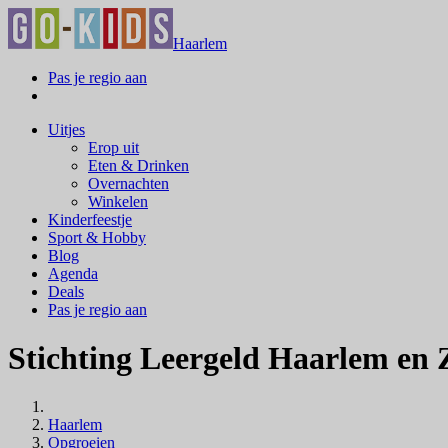
Haarlem
Pas je regio aan
Uitjes
Erop uit
Eten & Drinken
Overnachten
Winkelen
Kinderfeestje
Sport & Hobby
Blog
Agenda
Deals
Pas je regio aan
Stichting Leergeld Haarlem en
Haarlem
Opgroeien