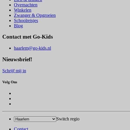
Overnachten
Winkelen
Zwanger & Opgroeien
Schoolreisjes
Blog
Contact met Go-Kids
haarlem@go-kids.nl
Nieuwsbrief!
Schrijf mij in
Volg Ons
Switch regio
Contact