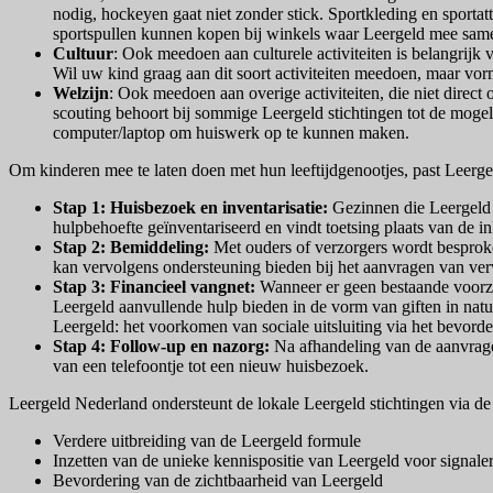
nodig, hockeyen gaat niet zonder stick. Sportkleding en sport
sportspullen kunnen kopen bij winkels waar Leergeld mee sa
Cultuur
: Ook meedoen aan culturele activiteiten is belangrijk
Wil uw kind graag aan dit soort activiteiten meedoen, maar vo
Welzijn
: Ook meedoen aan overige activiteiten, die niet direct
scouting behoort bij sommige Leergeld stichtingen tot de moge
computer/laptop om huiswerk op te kunnen maken.
Om kinderen mee te laten doen met hun leeftijdgenootjes, past Leerg
Stap 1: Huisbezoek en inventarisatie:
Gezinnen die Leergeld 
hulpbehoefte geïnventariseerd en vindt toetsing plaats van de i
Stap 2: Bemiddeling:
Met ouders of verzorgers wordt besproke
kan vervolgens ondersteuning bieden bij het aanvragen van ve
Stap 3: Financieel vangnet:
Wanneer er geen bestaande voorzi
Leergeld aanvullende hulp bieden in de vorm van giften in natur
Leergeld: het voorkomen van sociale uitsluiting via het bevor
Stap 4: Follow-up en nazorg:
Na afhandeling van de aanvragen
van een telefoontje tot een nieuw huisbezoek.
Leergeld Nederland ondersteunt de lokale Leergeld stichtingen via de 
Verdere uitbreiding van de Leergeld formule
Inzetten van de unieke kennispositie van Leergeld voor signale
Bevordering van de zichtbaarheid van Leergeld