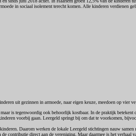
n en sinds juni 2018 actief. In Haarlem groeit 12,5% van de kinderen t
moede in sociaal isolement terecht komen. Alle kinderen verdienen gel
kinderen uit gezinnen in armoede, naar eigen keuze, meedoen op vier v
maar is tegenwoordig ook behoorlijk kostbaar. In de praktijk betekent
un kinderen voorbij gaan. Leergeld springt bij om dat te voorkomen, bijv
oor kinderen. Daarom werken de lokale Leergeld stichtingen nauw samen 
 de contributie direct aan de vereniging. Maar daarmee is het verhaal 