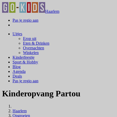
Haarlem
Pas je regio aan
Uitjes
Erop uit
Eten & Drinken
Overnachten
Winkelen
Kinderfeestje
Sport & Hobby
Blog
Agenda
Deals
Pas je regio aan
Kinderopvang Partou
Haarlem
Opgroeien