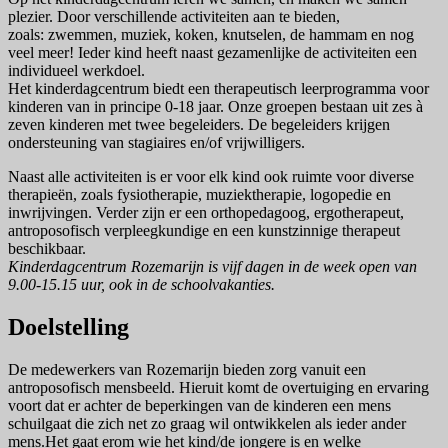
plezier. Door verschillende activiteiten aan te bieden,
zoals: zwemmen, muziek, koken, knutselen, de hammam en nog
veel meer! Ieder kind heeft naast gezamenlijke de activiteiten een
individueel werkdoel.
Het kinderdagcentrum biedt een therapeutisch leerprogramma voor
kinderen van in principe 0-18 jaar. Onze groepen bestaan uit zes à
zeven kinderen met twee begeleiders. De begeleiders krijgen
ondersteuning van stagiaires en/of vrijwilligers.
Naast alle activiteiten is er voor elk kind ook ruimte voor diverse
therapieën, zoals fysiotherapie, muziektherapie, logopedie en
inwrijvingen. Verder zijn er een orthopedagoog, ergotherapeut,
antroposofisch verpleegkundige en een kunstzinnige therapeut
beschikbaar.
Kinderdagcentrum Rozemarijn is vijf dagen in de week open van
9.00-15.15 uur, ook in de schoolvakanties.
Doelstelling
De medewerkers van Rozemarijn bieden zorg vanuit een
antroposofisch mensbeeld. Hieruit komt de overtuiging en ervaring
voort dat er achter de beperkingen van de kinderen een mens
schuilgaat die zich net zo graag wil ontwikkelen als ieder ander
mens.Het gaat erom wie het kind/de jongere is en welke