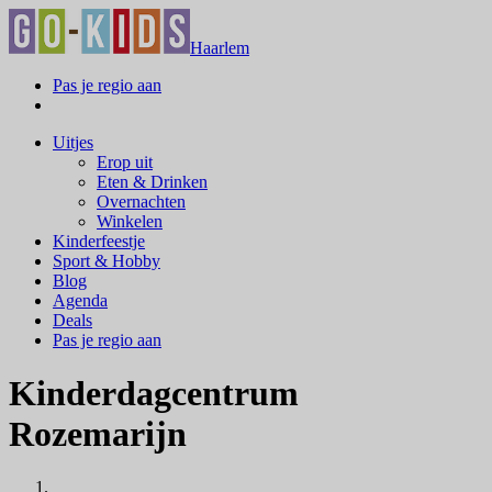
Haarlem
Pas je regio aan
Uitjes
Erop uit
Eten & Drinken
Overnachten
Winkelen
Kinderfeestje
Sport & Hobby
Blog
Agenda
Deals
Pas je regio aan
Kinderdagcentrum
Rozemarijn