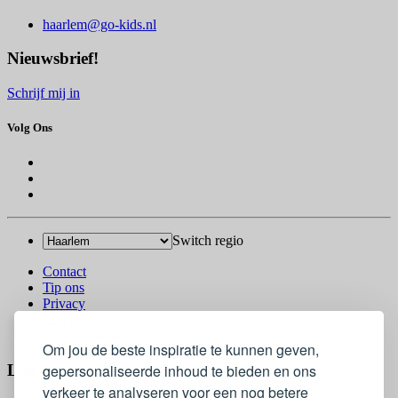
haarlem@go-kids.nl
Nieuwsbrief!
Schrijf mij in
Volg Ons
Switch regio
Contact
Tip ons
Privacy
Log in
© 2026 Go-Kids
Om jou de beste inspiratie te kunnen geven,
gepersonaliseerde inhoud te bieden en ons
Log In
verkeer te analyseren voor een nog betere