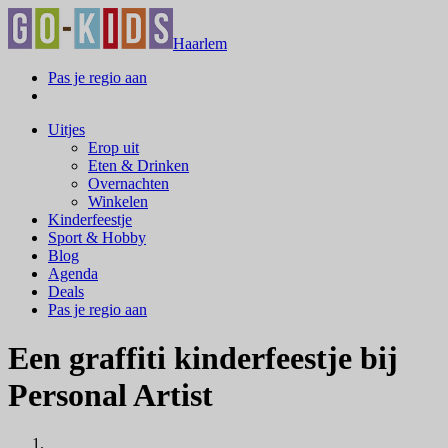
Haarlem
Pas je regio aan
Uitjes
Erop uit
Eten & Drinken
Overnachten
Winkelen
Kinderfeestje
Sport & Hobby
Blog
Agenda
Deals
Pas je regio aan
Een graffiti kinderfeestje bij
Personal Artist