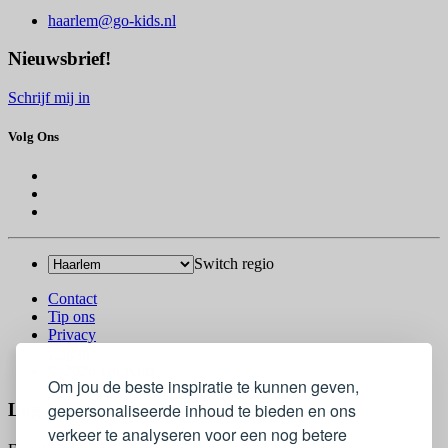
haarlem@go-kids.nl
Nieuwsbrief!
Schrijf mij in
Volg Ons
Switch regio
Contact
Tip ons
Privacy
Log in
© 2026 Go-Kids
Om jou de beste inspiratie te kunnen geven,
Log In
gepersonaliseerde inhoud te bieden en ons
verkeer te analyseren voor een nog betere