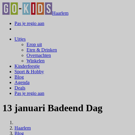
Haarlem
Pas je regio aan
Uitjes
Erop uit
Eten & Drinken
Overnachten
Winkelen
Kinderfeestje
Sport & Hobby
Blog
Agenda
Deals
Pas je regio aan
13 januari Badeend Dag
Haarlem
Blog