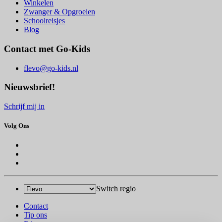
Winkelen
Zwanger & Opgroeien
Schoolreisjes
Blog
Contact met Go-Kids
flevo@go-kids.nl
Nieuwsbrief!
Schrijf mij in
Volg Ons
Switch regio
Contact
Tip ons