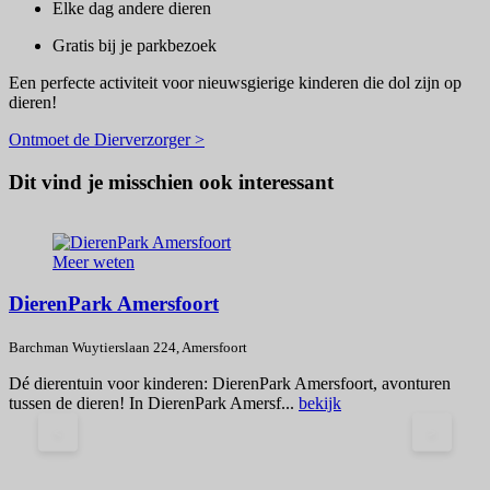
Elke dag andere dieren
Gratis bij je parkbezoek
Een perfecte activiteit voor nieuwsgierige kinderen die dol zijn op
dieren!
Ontmoet de Dierverzorger >
Dit vind je misschien ook interessant
Meer weten
DierenPark Amersfoort
Barchman Wuytierslaan 224, Amersfoort
B
Dé dierentuin voor kinderen: DierenPark Amersfoort, avonturen
I
tussen de dieren! In DierenPark Amersf...
bekijk
n
<
>