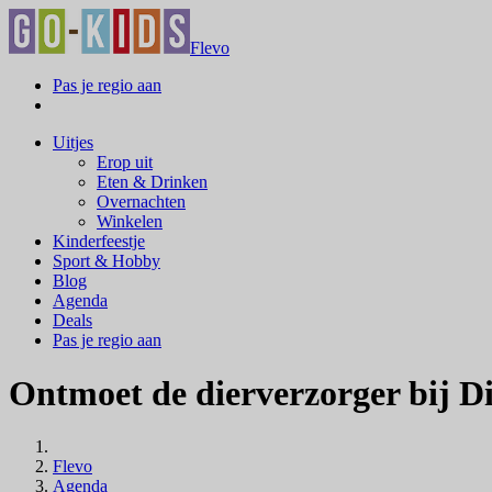
Flevo
Pas je regio aan
Uitjes
Erop uit
Eten & Drinken
Overnachten
Winkelen
Kinderfeestje
Sport & Hobby
Blog
Agenda
Deals
Pas je regio aan
Ontmoet de dierverzorger bij D
Flevo
Agenda