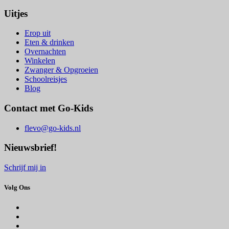
Uitjes
Erop uit
Eten & drinken
Overnachten
Winkelen
Zwanger & Opgroeien
Schoolreisjes
Blog
Contact met Go-Kids
flevo@go-kids.nl
Nieuwsbrief!
Schrijf mij in
Volg Ons