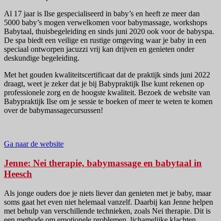
Al 17 jaar is Ilse gespecialiseerd in baby’s en heeft ze meer dan
5000 baby’s mogen verwelkomen voor babymassage, workshops
Babytaal, thuisbegeleiding en sinds juni 2020 ook voor de babyspa.
De spa biedt een veilige en rustige omgeving waar je baby in een
speciaal ontworpen jacuzzi vrij kan drijven en genieten onder
deskundige begeleiding.
Met het gouden kwaliteitscertificaat dat de praktijk sinds juni 2022
draagt, weet je zeker dat je bij Babypraktijk Ilse kunt rekenen op
professionele zorg en de hoogste kwaliteit. Bezoek de website van
Babypraktijk Ilse om je sessie te boeken of meer te weten te komen
over de babymassagecursussen!
Ga naar de website
Jenne: Nei therapie, babymassage en babytaal in
Heesch
Als jonge ouders doe je niets liever dan genieten met je baby, maar
soms gaat het even niet helemaal vanzelf. Daarbij kan Jenne helpen
met behulp van verschillende technieken, zoals Nei therapie. Dit is
een methode om emotionele problemen, lichamelijke klachten,