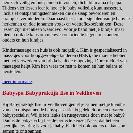
hen zich veilig en ontspannen te voelen, dicht bij mama of papa.
Tijdens vier lessen leer je hoe je je baby volledig kunt masseren,
inclusief ontspanningstechnieken die de slaap bevorderen en
krampjes verminderen. Daarnaast leer je ook signalen van je baby te
herkennen en doe je samen yoga- en voetreflexoefeningen. Deze
lessen zijn niet alleen waardevol voor je band met je kindje, maar
bieden ook de kans om nieuwe contacten te leggen met andere
ouders en hun kindjes.
Kindermassage aan huis is ook mogelijk. Kim is gespecialiseerd in
massages voor hooggevoelige kinderen (HSK), die moeite hebben
met het verwerken van prikkels uit de omgeving. Door middel van
massages helpt Kim hen weer tot rust te komen en hun balans te
herstellen.
meer informatie
Babyspa Babypraktijk Ilse in Veldhoven
Bij Babypraktijk Ilse in Veldhoven geniet je samen met je kleintje
van een ontspannende babyspa sessie, begeleid door een ervaren
babyspecialist. Wil je iets leuks én rustgevends doen met je baby?
Dan is de babyspa bij Ilse de perfecte keuze! Naast dat het een
heerlijke ervaring is voor je baby, biedt het ook ouders de kans om
samen te ontspannen.