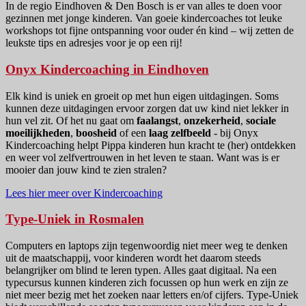
In de regio Eindhoven & Den Bosch is er van alles te doen voor
gezinnen met jonge kinderen. Van goeie kindercoaches tot leuke
workshops tot fijne ontspanning voor ouder én kind – wij zetten de
leukste tips en adresjes voor je op een rij!
Onyx Kindercoaching in Eindhoven
Elk kind is uniek en groeit op met hun eigen uitdagingen. Soms
kunnen deze uitdagingen ervoor zorgen dat uw kind niet lekker in
hun vel zit. Of het nu gaat om
faalangst
,
onzekerheid
,
sociale
moeilijkheden
,
boosheid
of een
laag zelfbeeld
- bij Onyx
Kindercoaching helpt Pippa kinderen hun kracht te (her) ontdekken
en weer vol zelfvertrouwen in het leven te staan. Want was is er
mooier dan jouw kind te zien stralen?
Lees hier meer over Kindercoaching
Type-Uniek in Rosmalen
Computers en laptops zijn tegenwoordig niet meer weg te denken
uit de maatschappij, voor kinderen wordt het daarom steeds
belangrijker om blind te leren typen. Alles gaat digitaal. Na een
typecursus kunnen kinderen zich focussen op hun werk en zijn ze
niet meer bezig met het zoeken naar letters en/of cijfers. Type-Uniek