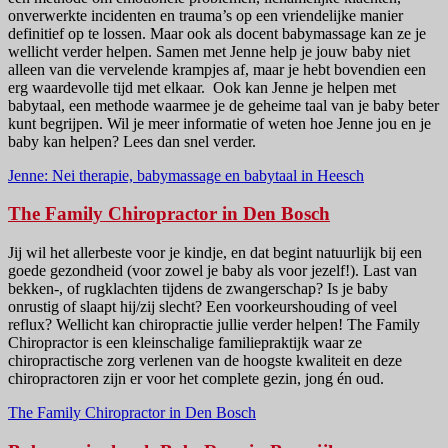
onverwerkte incidenten en trauma’s op een vriendelijke manier
definitief op te lossen. Maar ook als docent babymassage kan ze je
wellicht verder helpen. Samen met Jenne help je jouw baby niet
alleen van die vervelende krampjes af, maar je hebt bovendien een
erg waardevolle tijd met elkaar. Ook kan Jenne je helpen met
babytaal, een methode waarmee je de geheime taal van je baby beter
kunt begrijpen. Wil je meer informatie of weten hoe Jenne jou en je
baby kan helpen? Lees dan snel verder.
Jenne: Nei therapie, babymassage en babytaal in Heesch
The Family Chiropractor in Den Bosch
Jij wil het allerbeste voor je kindje, en dat begint natuurlijk bij een
goede gezondheid (voor zowel je baby als voor jezelf!). Last van
bekken-, of rugklachten tijdens de zwangerschap? Is je baby
onrustig of slaapt hij/zij slecht? Een voorkeurshouding of veel
reflux? Wellicht kan chiropractie jullie verder helpen! The Family
Chiropractor is een kleinschalige familiepraktijk waar ze
chiropractische zorg verlenen van de hoogste kwaliteit en deze
chiropractoren zijn er voor het complete gezin, jong én oud.
The Family Chiropractor in Den Bosch