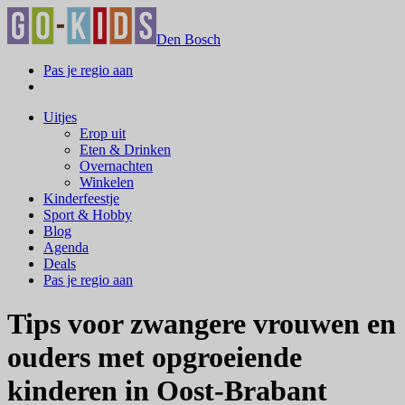
Den Bosch
Pas je regio aan
Uitjes
Erop uit
Eten & Drinken
Overnachten
Winkelen
Kinderfeestje
Sport & Hobby
Blog
Agenda
Deals
Pas je regio aan
Tips voor zwangere vrouwen en
ouders met opgroeiende
kinderen in Oost-Brabant