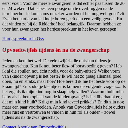
eerst voelt. Voor de meeste zwangeren is dat echter pas tussen de 20
en 24 weken. Dat is best een poosje om te overbruggen na de
termijnecho. Je kunt soms onzeker worden of het nog wel ‘goed’ zit.
Even het hartje van je kindje horen geeft dan een veilig gevoel. En
dat vinden ze bij de Ridderhof heel belangrijk. Daarom hebben ze
voor hun zwangeren het hartjesspreekuur in het leven geroepen!
Hartjespreekuur in Oss
Opvoedtwijfels tijdens én na de zwangerschap
Iedereen kent het wel. De vele twijfels die ontstaan tijdens je
zwangerschap. Kan ik nou beter fles- of borstvoeding geven? Heb
ik al die spullen nou écht nodig voor de baby-uitzet? Welke vorm
van (kinder)opvang is het beste? Ik wil het zo graag allemaal goed
doen, nu en straks, maar hoe? Hoe bereid ik me het beste voor op de
kraamtijd? En zodra je kleintje er is komen de volgende vragen..... Is
het erg als ik mijn kind nog in slaap help vallen? Waarom huilt mijn
baby als ik hem ophaal van de kinderopvang? Is het überhaupt erg
dat mijn kind huilt? Krijgt mijn kind teveel prikkels? En dit zijn nog
maar een paar voorbeelden. Anouk van Opvoedtwijfels helpt ouders
meer rust en vertrouwen te vinden in hun rol als ouder – zowel
tijdens als na de zwangerschap.
Contact Anouk van Opvoedtwijfels