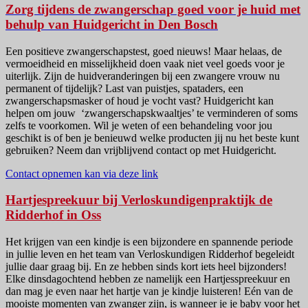
Zorg tijdens de zwangerschap goed voor je huid met
behulp van Huidgericht in Den Bosch
Een positieve zwangerschapstest, goed nieuws! Maar helaas, de
vermoeidheid en misselijkheid doen vaak niet veel goeds voor je
uiterlijk. Zijn de huidveranderingen bij een zwangere vrouw nu
permanent of tijdelijk? Last van puistjes, spataders, een
zwangerschapsmasker of houd je vocht vast? Huidgericht kan
helpen om jouw ‘zwangerschapskwaaltjes’ te verminderen of soms
zelfs te voorkomen. Wil je weten of een behandeling voor jou
geschikt is of ben je benieuwd welke producten jij nu het beste kunt
gebruiken? Neem dan vrijblijvend contact op met Huidgericht.
Contact opnemen kan via deze link
Hartjespreekuur bij Verloskundigenpraktijk de
Ridderhof in Oss
Het krijgen van een kindje is een bijzondere en spannende periode
in jullie leven en het team van Verloskundigen Ridderhof begeleidt
jullie daar graag bij. En ze hebben sinds kort iets heel bijzonders!
Elke dinsdagochtend hebben ze namelijk een Hartjesspreekuur en
dan mag je even naar het hartje van je kindje luisteren! Eén van de
mooiste momenten van zwanger zijn, is wanneer je je baby voor het