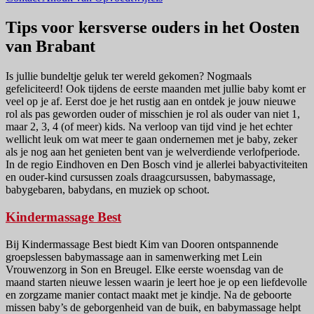
Tips voor kersverse ouders in het Oosten
van Brabant
Is jullie bundeltje geluk ter wereld gekomen? Nogmaals
gefeliciteerd! Ook tijdens de eerste maanden met jullie baby komt er
veel op je af. Eerst doe je het rustig aan en ontdek je jouw nieuwe
rol als pas geworden ouder of misschien je rol als ouder van niet 1,
maar 2, 3, 4 (of meer) kids. Na verloop van tijd vind je het echter
wellicht leuk om wat meer te gaan ondernemen met je baby, zeker
als je nog aan het genieten bent van je welverdiende verlofperiode.
In de regio Eindhoven en Den Bosch vind je allerlei babyactiviteiten
en ouder-kind cursussen zoals draagcursussen, babymassage,
babygebaren, babydans, en muziek op schoot.
Kindermassage Best
Bij Kindermassage Best biedt Kim van Dooren ontspannende
groepslessen babymassage aan in samenwerking met Lein
Vrouwenzorg in Son en Breugel. Elke eerste woensdag van de
maand starten nieuwe lessen waarin je leert hoe je op een liefdevolle
en zorgzame manier contact maakt met je kindje. Na de geboorte
missen baby’s de geborgenheid van de buik, en babymassage helpt