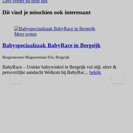
Lees verder na deze tips
Dit vind je misschien ook interessant
Meer weten
Babyspeciaalzaak BabyRace in Bergeijk
Burgemeester Magneestraat 63a, Bergeijk
A
BabyRace – Unieke babywinkel in Bergeijk vol stijl, sfeer &
J
persoonlijke aandacht Welkom bij BabyRac...
bekijk
K
<
>