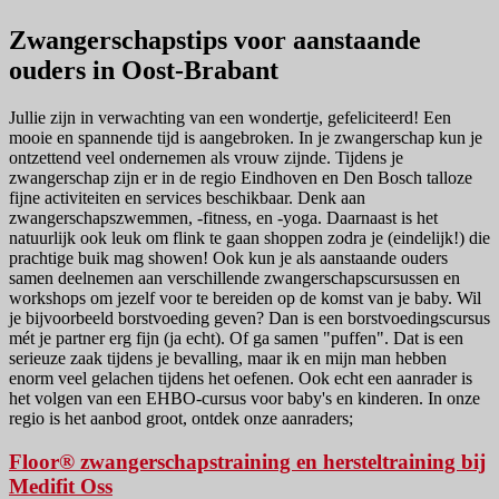
Zwangerschapstips voor aanstaande
ouders in Oost-Brabant
Jullie zijn in verwachting van een wondertje, gefeliciteerd! Een
mooie en spannende tijd is aangebroken. In je zwangerschap kun je
ontzettend veel ondernemen als vrouw zijnde. Tijdens je
zwangerschap zijn er in de regio Eindhoven en Den Bosch talloze
fijne activiteiten en services beschikbaar. Denk aan
zwangerschapszwemmen, -fitness, en -yoga. Daarnaast is het
natuurlijk ook leuk om flink te gaan shoppen zodra je (eindelijk!) die
prachtige buik mag showen! Ook kun je als aanstaande ouders
samen deelnemen aan verschillende zwangerschapscursussen en
workshops om jezelf voor te bereiden op de komst van je baby. Wil
je bijvoorbeeld borstvoeding geven? Dan is een borstvoedingscursus
mét je partner erg fijn (ja echt). Of ga samen "puffen". Dat is een
serieuze zaak tijdens je bevalling, maar ik en mijn man hebben
enorm veel gelachen tijdens het oefenen. Ook echt een aanrader is
het volgen van een EHBO-cursus voor baby's en kinderen. In onze
regio is het aanbod groot, ontdek onze aanraders;
Floor® zwangerschapstraining en hersteltraining bij
Medifit Oss