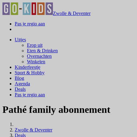
Zwolle & Deventer
Pas je regio aan
Uitjes
Erop uit
Eten & Drinken
Overnachten
Winkelen
Kinderfeestje
Sport & Hobby
Blog
Agenda
Deals
Pas je regio aan
Pathé family abonnement
Zwolle & Deventer
Deals